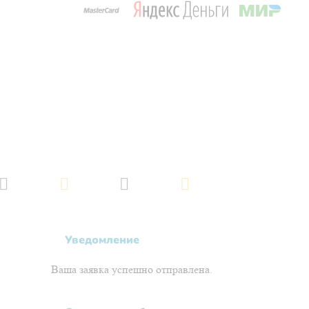
Обращаем ваше внимание на то, что данный интернет-сайт, а также вся
информация об услугах и ценах, предоставленная на нём, носит исключительно
информационный характер и не является публичной офертой, определяемой
положениями Статьи 437 Гражданского кодекса Российской Федерации.
Политика обработки персональных данных
Создано в
Уведомление
Ваша заявка успешно отправлена.