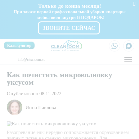
Только до конца месяца!
При заказе первой профессиональной уборки квартиры
- мойка окон внутри В ПОДАРОК!
ЗВОНИТЕ СЕЙЧАС
Калькулятор
info@cleandom.su
Как почистить микроволновку
уксусом
Опубликовано 08.11.2022
Инна Павлова
Разогревание еды нередко сопровождается образованием
жирных пятен на стенках микроволновки. Для