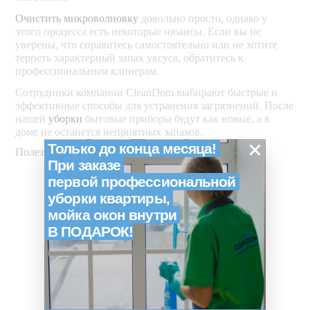
Очистить микроволновку
довольно просто, однако у
этого процесса есть некоторые нюансы. Если вы не
уверены, что справитесь самостоятельно или не хотите
терпеть характерный запах уксуса, обратитесь к
профессиональным клинерам.
Сотрудники компании CleanDom выбирают быстрые и
эффективные способы для устранения загрязнений. После
нашей
уборки
бытовые приборы будут как новые, а в
доме не останется неприятных запахов.
×
Только до конца месяца!
Полезные статьи
При заказе
первой профессиональной
уборки квартиры,
мойка окон внутри
В ПОДАРОК!