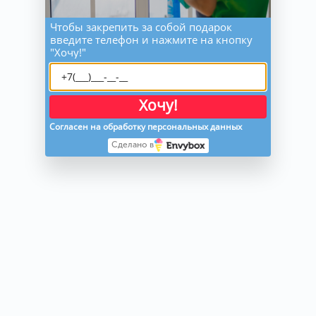
загрязнений) 
Чтобы закрепить за собой подарок
введите телефон и нажмите на кнопку
мытье кафельной 
"Хочу!"
плитки (стены 
локальное 
удаление 
загрязнений на 
высоту до 1,8м от 
Хочу!
пола) 
Согласен на обработку персональных данных
Сделано в
удаление пыли с 
хромированных 
частей и элементов    
мытьё полов
мытье душевой 
кабины и ванны 
(без удаления 
сильных 
загрязнений) 