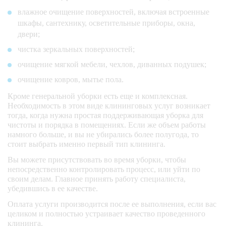
шкафов, тумбочек, 
влажное очищение поверхностей, включая встроенные
комодов (если они 
шкафы, сантехнику, осветительные приборы, окна,
пустые)   
двери;
чистка зеркальных поверхностей;
замена 1 комплекта 
постельного белья    
очищение мягкой мебели, чехлов, диванных подушек;
очищение ковров, мытье пола.
кухня
Кроме генеральной уборки есть еще и комплексная.
Необходимость в этом виде клининговых услуг возникает
тогда, когда нужна простая поддерживающая уборка для
мытье кухонной 
чистоты и порядка в помещениях. Если же объем работы
плиты снаружи    
намного больше, и вы не убирались более полугода, то
стоит выбрать именно первый тип клининга.
мытье духовки, 
Вы можете присутствовать во время уборки, чтобы
микроволновки 
непосредственно контролировать процесс, или уйти по
снаружи    
своим делам. Главное принять работу специалиста,
убедившись в ее качестве.
удаление пыли с 
Оплата услуги производится после ее выполнения, если вас
бытовой техники 
целиком и полностью устраивает качество проведенного
(снаружи)   
клининга.