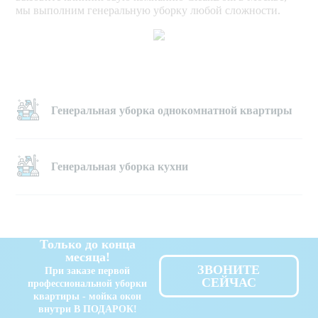
вынос мусора, 
мы выполним генеральную уборку любой сложности.
замена мусорных 
пакетов   
мытьё полов и 
плинтусов
Генеральная уборка однокомнатной квартиры
сухая уборка 
пылесосом  
Генеральная уборка кухни
очистка 
радиаторов 
отопления и труб
удаление пыли с 
Только до конца
аксессуаров, 
месяца!
предметов 
ЗВОНИТЕ
При заказе первой
интерьера    
СЕЙЧАС
профессиональной уборки
квартиры - мойка окон
внутри В ПОДАРОК!
удаление пыли со 