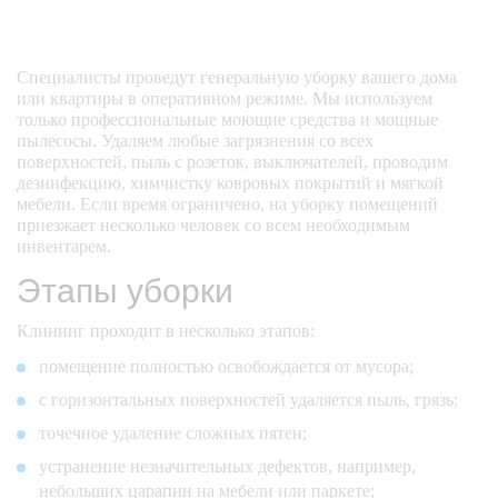
светильников 
настенных и 
напольных 
Специалисты проведут генеральную уборку вашего дома
или квартиры в оперативном режиме. Мы используем
удаление пыли с 
только профессиональные моющие средства и мощные
люстр (кроме 
пылесосы. Удаляем любые загрязнения со всех
хрустальных и 
поверхностей, пыль с розеток, выключателей, проводим
сложной 
дезинфекцию, химчистку ковровых покрытий и мягкой
конструкции 
(считаем отдельно)
мебели. Если время ограничено, на уборку помещений
приезжает несколько человек со всем необходимым
инвентарем.
удаление пыли с 
Этапы уборки
потолочных 
карнизов, 
кондиционеров, 
Клининг проходит в несколько этапов:
картин  
помещение полностью освобождается от мусора;
удаление пыли с 
с горизонтальных поверхностей удаляется пыль, грязь;
верхней части 
точечное удаление сложных пятен;
мебели, антресолей    
устранение незначительных дефектов, например,
небольших царапин на мебели или паркете;
вытираем внутри 