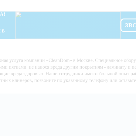
А!
ЗВ
 В
ная услуга компании «CleanDom» в Москве. Специальное оборуд
ми пятнами, не нанося вреда другим покрытиям - ламинату и п
ющие вреда здоровью. Наши сотрудники имеют большой опыт ра
ных клинеров, позвоните по указанному телефону или оставьте 