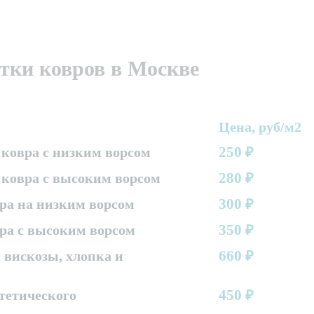
тки ковров в Москве
Цена, руб/м2
250
ковра с низким ворсом
₽
280
 ковра с высоким ворсом
₽
300
ра на низким ворсом
₽
350
ра с высоким ворсом
₽
660
 вискозы, хлопка и
₽
450
тетического
₽