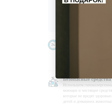
В ПОДАРОК!
С
политикой обработки перс
Даю
согласие
на получение и
Убираем даже ночью
Убираем 24/7, в праздничны
при любой погоде
Безопасные средства
Используем гипоаллергенн
моющие и чистящие средств
которые не вредят здоровь
детей и домашних животны