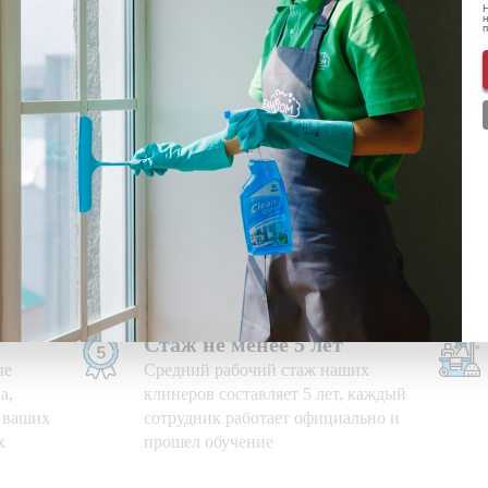
Н
н
ональных данных
ознакомлен(-а) и даю
согласие
на обработку пе
нформации о скидках и акциях
Используем свои средства
е дни,
Приезжаем на уборку с
профессиональными моющими
средствами и необходимым
оборудованием
Стаж не менее 5 лет
ые
Средний рабочий стаж наших
а,
клинеров составляет 5 лет, каждый
ю ваших
сотрудник работает официально и
х
прошел обучение