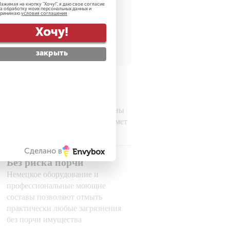
ажимая на кнопку "
Хочу!
", я даю свое согласие
а обработку моих персональных данных и
принимаю
условия соглашения
рсональных данных
Хочу!
закрыть
Гарантируем
безопасность
Все наши сотрудники проверены
службой безопасности на предмет
порядочности
Сделано в
Без риска порчи
Немецкое оборудование и
профессиональные моющие
составы позволяют отмыть
практически любые загрязнения
без порчи имущества