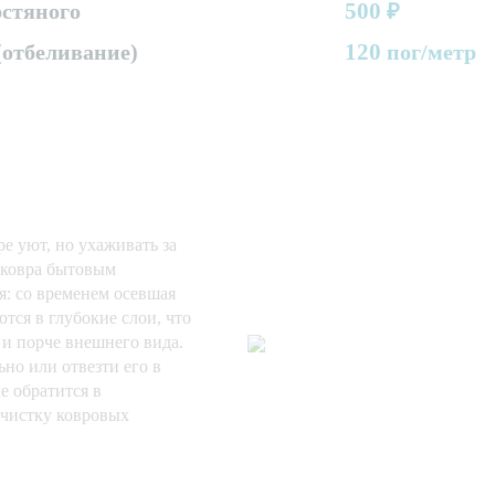
500
стяного
₽
120
(отбеливание)
пог/метр
е уют, но ухаживать за
 ковра бытовым
я: со временем осевшая
тся в глубокие слои, что
 и порче внешнего вида.
но или отвезти его в
е обратится в
чистку ковровых