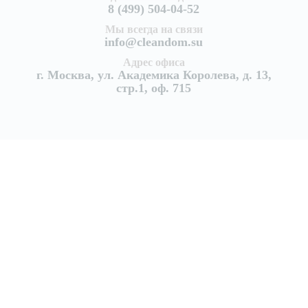
8 (499) 504-04-52
Мы всегда на связи
info@cleandom.su
Адрес офиса
г. Москва, ул. Академика Королева, д. 13,
стр.1, оф. 715
Услуги
Уборка квартир
Генеральная уборка квартиры
Поддерживающая уборка квартир
Уборка после ремонта
Уборка после пожара