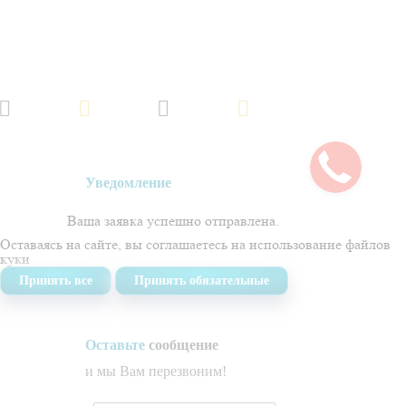
Обращаем ваше внимание на то, что данный интернет-сайт, а также вся
информация об услугах и ценах, предоставленная на нём, носит
исключительно информационный характер и не является публичной
офертой, определяемой положениями Статьи 437 Гражданского кодекса
Российской Федерации.
Политика обработки персональных данных
Создано в
Уведомление
Ваша заявка успешно отправлена.
Оставаясь на сайте, вы соглашаетесь на использование
файлов
куки
Принять все
Принять обязательные
Оставьте
сообщение
и мы Вам перезвоним!