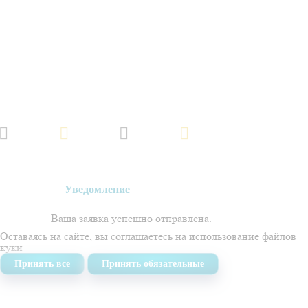
Обращаем ваше внимание на то, что данный интернет-сайт, а также вся
информация об услугах и ценах, предоставленная на нём, носит
исключительно информационный характер и не является публичной
офертой, определяемой положениями Статьи 437 Гражданского кодекса
Российской Федерации.
Политика обработки персональных данных
Создано в
Уведомление
Ваша заявка успешно отправлена.
Оставаясь на сайте, вы соглашаетесь на использование
файлов
куки
Принять все
Принять обязательные