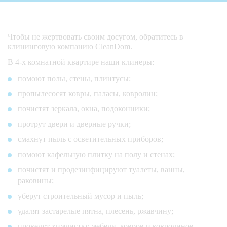
Чтобы не жертвовать своим досугом, обратитесь в
клининговую компанию CleanDom.
В 4-х комнатной квартире наши клинеры:
помоют полы, стены, плинтусы:
пропылесосят ковры, паласы, ковролин;
почистят зеркала, окна, подоконники;
протрут двери и дверные ручки;
смахнут пыль с осветительных приборов;
помоют кафельную плитку на полу и стенах;
почистят и продезинфицируют туалеты, ванны,
раковины;
уберут строительный мусор и пыль;
удалят застарелые пятна, плесень, ржавчину;
проведут химчистку мебели, ковров и ковролинов.