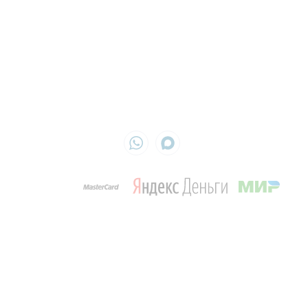
Контакты
Ежедневно с 9:00 до 19:00
8 (499)
504-04-52
info@cleandom.su
г. Москва, ул. Академика Королева, д. 13, стр.1, оф. 715
ИП Кириленко Оксана
ИНН 772990291136
ОГРН 325774600461291
Обращаем ваше внимание на то, что данный интернет-сайт, а также вся
информация об услугах и ценах, предоставленная на нём, носит исключительно
информационный характер и не является публичной офертой, определяемой