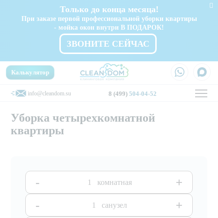
Только до конца месяца!
При заказе первой профессиональной уборки квартиры
- мойка окон внутри В ПОДАРОК!
ЗВОНИТЕ СЕЙЧАС
Калькулятор
info@cleandom.su
8 (499)
504-04-52
Уборка четырехкомнатной
квартиры
-
+
комнатная
-
+
санузел