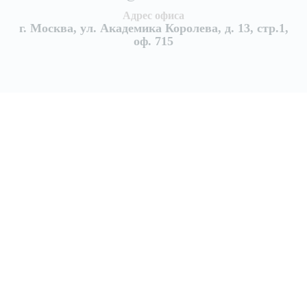
Адрес офиса
г. Москва, ул. Академика Королева, д. 13, стр.1,
оф. 715
Услуги
Уборка квартир
Генеральная уборка квартиры
Поддерживающая уборка квартир
Уборка после ремонта
Уборка после пожара
Уборка коттеджей