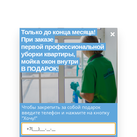
×
Только до конца месяца!
При заказе
первой профессиональной
уборки квартиры,
мойка окон внутри
В ПОДАРОК!
Чтобы закрепить за собой подарок
введите телефон и нажмите на кнопку
"Хочу!"