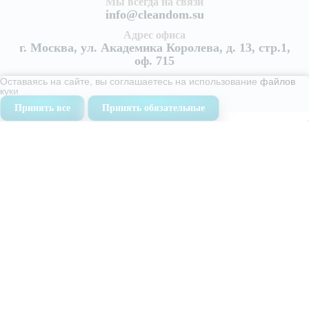
Мы всегда на связи
info@cleandom.su
Адрес офиса
г. Москва, ул. Академика Королева, д. 13, стр.1,
оф. 715
Оставаясь на сайте, вы соглашаетесь на использование
файлов
куки
Принять все
Принять обязательные
Услуги
Уборка квартир
Генеральная уборка квартиры
Поддерживающая уборка квартир
Уборка после ремонта
Уборка после пожара
Уборка коттеджей