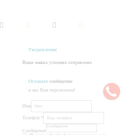
информационный характер и не является публичной офертой, определяемой
положениями Статьи 437 Гражданского кодекса Российской Федерации.
Политика обработки персональных данных
Создано в
Уведомление
Ваша заявка успешно отправлена.
Оставьте
сообщение
и мы Вам перезвоним!
Имя
Телефон
*
Сообщение