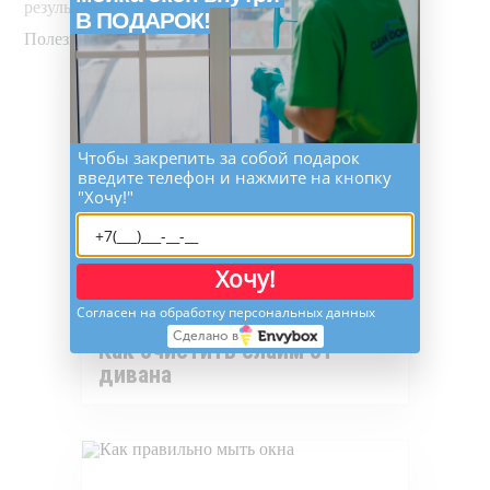
результат.
В ПОДАРОК!
Полезные статьи
Чтобы закрепить за собой подарок
введите телефон и нажмите на кнопку
"Хочу!"
Хочу!
Согласен на обработку персональных данных
Сделано в
Как очистить слайм от
дивана