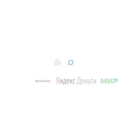
Контакты
Ежедневно с 9:00 до 19:00
info@cleandom.su
г. Москва, ул. Академика Королева, д. 13, стр.1, оф. 715
ИП Кириленко Оксана
ИНН 772990291136
ОГРН 325774600461291
Обращаем ваше внимание на то, что данный интернет-сайт, а также вся
информация об услугах и ценах, предоставленная на нём, носит исключительно