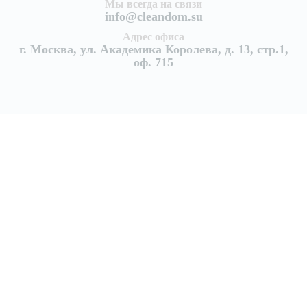
Мы всегда на связи
info@cleandom.su
Адрес офиса
г. Москва, ул. Академика Королева, д. 13, стр.1,
оф. 715
Услуги
Уборка квартир
Генеральная уборка квартиры
Поддерживающая уборка квартир
Уборка после ремонта
Уборка после пожара
Уборка коттеджей