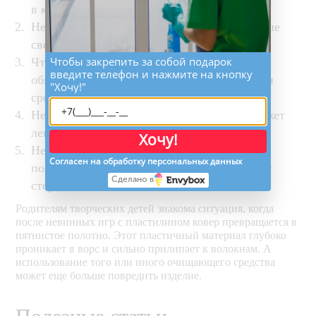
в коем случае не нюхайте эти средства.
Не оттягивайте время чистки: убирать лучше
свежее загрязнение.
Чтобы закрепить за собой подарок
Чтобы предугадать возможные риски,
введите телефон и нажмите на кнопку
обязательно протестируйте выбранное вами
"Хочу!"
средство на небольшом участке ковра.
Не растирайте пластилин по ковру - он может
легко въесться.
Хочу!
Не используйте для чистки хлор, иначе
Согласен на обработку персональных данных
получите белое пятно, которое нельзя будет
Сделано в
стереть.
Родителям творческих детей знакома ситуация, когда
после невинных игр с пластилином ковер превращается в
пятнистое полотно. Этот пластичный материал глубоко
проникает в ворс и сильно прилипает к волокнам. А
использование того или иного очищающего средства
может еще больше повредить изделие.