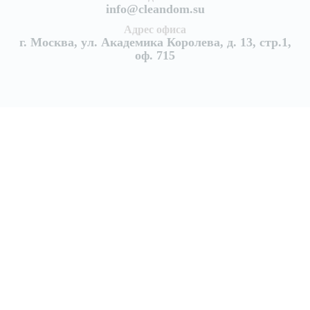
info@cleandom.su
Адрес офиса
г. Москва, ул. Академика Королева, д. 13, стр.1,
оф. 715
Услуги
Уборка квартир
Генеральная уборка квартиры
Поддерживающая уборка квартир
Уборка после ремонта
Уборка после пожара
Уборка коттеджей