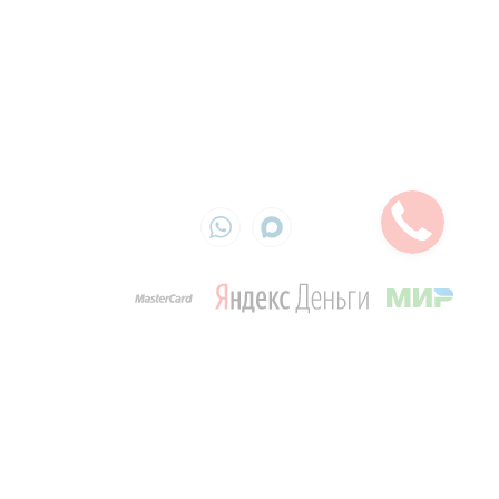
Контакты
Ежедневно с 9:00 до 19:00
info@cleandom.su
г. Москва, ул. Академика Королева, д. 13, стр.1, оф. 715
ИП Кириленко Оксана
ИНН 772990291136
ОГРН 325774600461291
Обращаем ваше внимание на то, что данный интернет-сайт, а также вся
информация об услугах и ценах, предоставленная на нём, носит исключительно
информационный характер и не является публичной офертой, определяемой