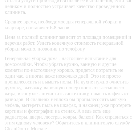
Оплата услуги производится после ее выполнения, если вас
(снаружи)   
целиком и полностью устраивает качество проведенного
клининга.
удаление пыли с 
Среднее время, необходимое для генеральной уборки в
вытяжки 
квартире, составляет 6-8 часов.
Цена за полный клининг зависит от площади помещений и
влажная уборка 
перечня работ. Узнать конечную стоимость генеральной
подоконников 
уборки можно, позвонив по телефону.
Генеральная уборка дома - настоящее испытание для
домохозяйки. Чтобы убрать кухню, ванную и другие
обеспыливание 
кухонного 
комнаты по-настоящему хорошо, придется потратить не
гарнитура на 
один час, а иногда даже несколько дней. Это не просто
высоту 1,8м от 
пропылесосить и вымыть полы. На кухне нужно очистить
пола    
духовку, вытяжку, варочную поверхность от застывшего
жира, в санузле - почистить сантехнику, помыть кафель от
разводов. В спальнях неплохо бы пропылесосить мягкую
мытьё полов и 
мебель, вытереть пыль на шкафах, и наконец уже протереть
плинтусов
картины и фотографии на стенах. А ведь есть еще
радиаторы, двери, люстры, ковры, балкон! Как справиться с
этим одному человеку? Обратитесь в клининговую службу
протираем 
CleanDom в Москве.
сантехнику 
(краны, раковина)  