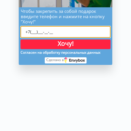
удаления сложных 
загрязнений) 
Чтобы закрепить за собой подарок
введите телефон и нажмите на кнопку
"Хочу!"
мытье кафельной 
плитки (стены 
локальное 
удаление 
Хочу!
загрязнений на 
высоту до 1,8м от 
Согласен на обработку персональных данных
пола) 
Сделано в
удаление пыли с 
хромированных 
частей и элементов    
мытьё полов
мытье душевой 
кабины и ванны 
(без удаления 
сильных 