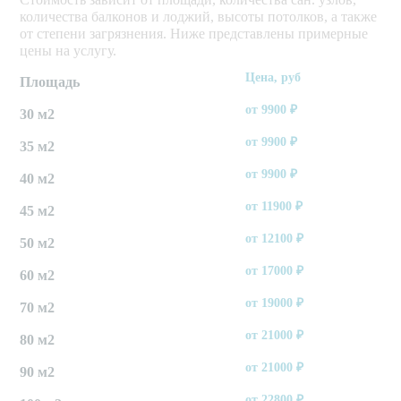
количества балконов и лоджий, высоты потолков, а также
от степени загрязнения. Ниже представлены примерные
цены на услугу.
Цена, руб
Площадь
от
9900
₽
30 м2
от
9900
₽
35 м2
от
9900
₽
40 м2
от
11900
₽
45 м2
от
12100
₽
50 м2
от
17000
₽
60 м2
от
19000
₽
70 м2
от
21000
₽
80 м2
от
21000
₽
90 м2
от
22800
₽