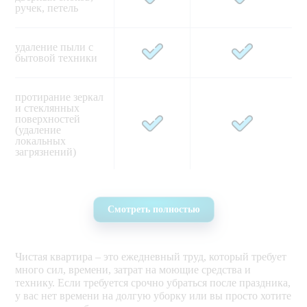
ручек, петель   
удаление пыли с 
бытовой техники 
протирание зеркал 
и стеклянных 
поверхностей 
(удаление 
локальных 
загрязнений)    
влажная очистка 
всех видов 
Смотреть полностью
корпусной мебели 
(на высоту до 1,8 м 
от пола) 
Чистая квартира – это ежедневный труд, который требует
много сил, времени, затрат на моющие средства и
удаление пыли с 
технику. Если требуется срочно убраться после праздника,
розеток и 
выключателей  
у вас нет времени на долгую уборку или вы просто хотите