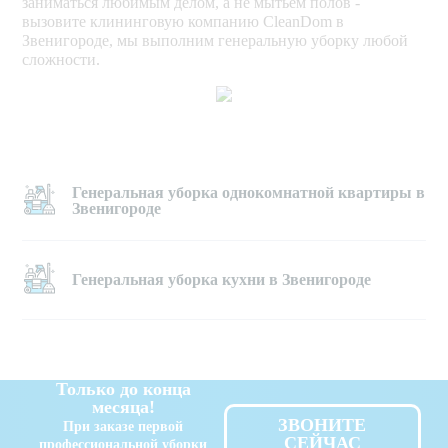
заниматься любимым делом, а не мытьем полов -
вызовите клининговую компанию CleanDom в
вынос мусора, 
Звенигороде, мы выполним генеральную уборку любой
замена мусорных 
сложности.
пакетов   
мытьё полов и 
плинтусов
Генеральная уборка однокомнатной квартиры в
сухая уборка 
Звенигороде
пылесосом  
очистка 
Генеральная уборка кухни в Звенигороде
радиаторов 
отопления и труб
удаление пыли с 
аксессуаров, 
Только до конца
предметов 
месяца!
интерьера    
ЗВОНИТЕ
При заказе первой
СЕЙЧАС
профессиональной уборки