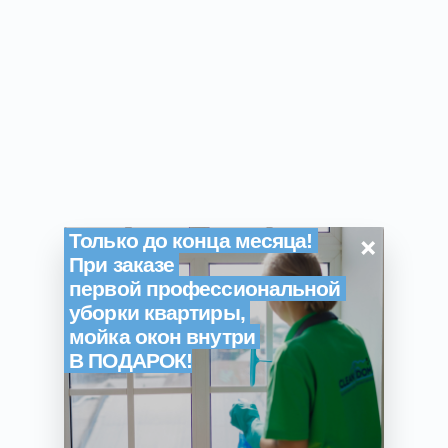
от пыли и 
жировых 
загрязнений  
дезинфекция и 
влажная уборка 
места хранения 
мусора  
очистка 
вентиляционных 
×
решеток от пыли и 
Только до конца месяца!
других 
При заказе
загрязнений 
первой профессиональной
уборки квартиры,
ванная и туалет 
мойка окон внутри
В ПОДАРОК!
влажная уборка 
сантехники, 
смесители, 
раковины, биде, 
унитаз (без 