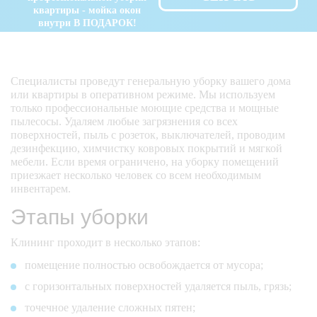
квартиры - мойка окон
удаление пыли со 
внутри В ПОДАРОК!
светильников 
настенных и 
напольных 
Специалисты проведут генеральную уборку вашего дома
удаление пыли с 
или квартиры в оперативном режиме. Мы используем
люстр (кроме 
только профессиональные моющие средства и мощные
хрустальных и 
пылесосы. Удаляем любые загрязнения со всех
сложной 
поверхностей, пыль с розеток, выключателей, проводим
конструкции 
(считаем отдельно)
дезинфекцию, химчистку ковровых покрытий и мягкой
мебели. Если время ограничено, на уборку помещений
приезжает несколько человек со всем необходимым
удаление пыли с 
инвентарем.
потолочных 
Этапы уборки
карнизов, 
кондиционеров, 
картин  
Клининг проходит в несколько этапов:
помещение полностью освобождается от мусора;
удаление пыли с 
верхней части 
с горизонтальных поверхностей удаляется пыль, грязь;
мебели, антресолей    
точечное удаление сложных пятен;