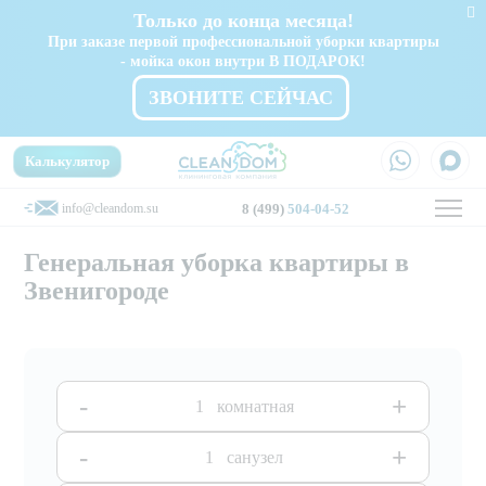
Только до конца месяца!
При заказе первой профессиональной уборки квартиры
- мойка окон внутри В ПОДАРОК!
ЗВОНИТЕ СЕЙЧАС
Калькулятор
info@cleandom.su
8 (499)
504-04-52
Генеральная уборка квартиры в
Звенигороде
-
+
комнатная
-
+
санузел