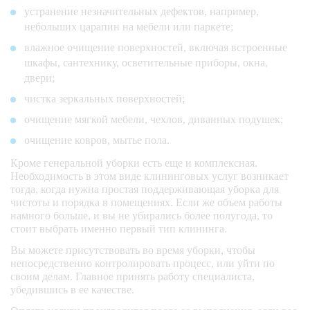
устранение незначительных дефектов, например,
вытираем внутри 
небольших царапин на мебели или паркете;
шкафов, тумбочек, 
комодов (если они 
влажное очищение поверхностей, включая встроенные
пустые)   
шкафы, сантехнику, осветительные приборы, окна,
двери;
замена 1 комплекта 
чистка зеркальных поверхностей;
постельного белья    
очищение мягкой мебели, чехлов, диванных подушек;
очищение ковров, мытье пола.
кухня
Кроме генеральной уборки есть еще и комплексная.
Необходимость в этом виде клининговых услуг возникает
мытье кухонной 
тогда, когда нужна простая поддерживающая уборка для
плиты снаружи    
чистоты и порядка в помещениях. Если же объем работы
намного больше, и вы не убирались более полугода, то
стоит выбрать именно первый тип клининга.
мытье духовки, 
микроволновки 
Вы можете присутствовать во время уборки, чтобы
снаружи    
непосредственно контролировать процесс, или уйти по
своим делам. Главное принять работу специалиста,
убедившись в ее качестве.
удаление пыли с 
бытовой техники 