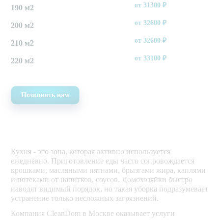
от
31300
₽
190 м2
от
32600
₽
200 м2
от
32600
₽
210 м2
от
33100
₽
220 м2
Позвонить нам
Кухня - это зона, которая активно используется
ежедневно. Приготовление еды часто сопровождается
крошками, масляными пятнами, брызгами жира, каплями
и потеками от напитков, соусов. Домохозяйки быстро
наводят видимый порядок, но такая уборка подразумевает
устранение только несложных загрязнений.
Компания CleanDom в Москве оказывает услуги