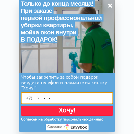
×
Только до конца месяца!
При заказе
первой профессиональной
уборки квартиры,
мойка окон внутри
В ПОДАРОК!
Чтобы закрепить за собой подарок
введите телефон и нажмите на кнопку
"Хочу!"
Хочу!
Согласен на обработку персональных данных
Сделано в