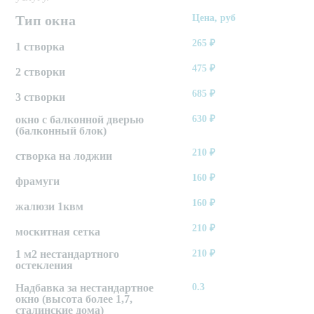
Тип окна
Цена, руб
265
₽
1 створка
475
₽
2 створки
685
₽
3 створки
окно с балконной дверью
630
₽
(балконный блок)
210
₽
створка на лоджии
160
₽
фрамуги
160
₽
жалюзи 1квм
210
₽
москитная сетка
1 м2 нестандартного
210
₽
остекления
Надбавка за нестандартное
0.3
окно (высота более 1,7,
сталинские дома)