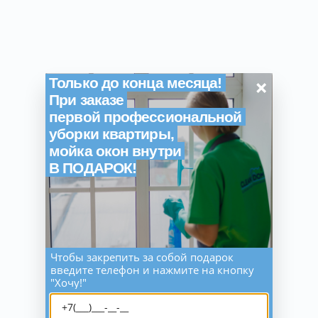
×
Только до конца месяца!
При заказе
первой профессиональной
уборки квартиры,
мойка окон внутри
В ПОДАРОК!
Чтобы закрепить за собой подарок
введите телефон и нажмите на кнопку
"Хочу!"