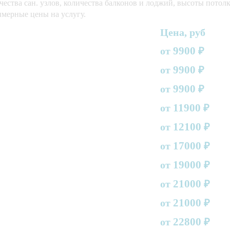
ества сан. узлов, количества балконов и лоджий, высоты потолк
имерные цены на услугу.
Цена, руб
9900
от
₽
9900
от
₽
9900
от
₽
11900
от
₽
12100
от
₽
17000
от
₽
19000
от
₽
21000
от
₽
21000
от
₽
22800
от
₽