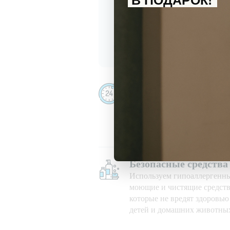
В ПОДАРОК!
С
политикой обработки перс
Даю
согласие
на получение и
Убираем даже ночью
Убираем 24/7, в праздничны
при любой погоде
Безопасные средства
Используем гипоаллергенн
моющие и чистящие средств
которые не вредят здоровь
детей и домашних животны