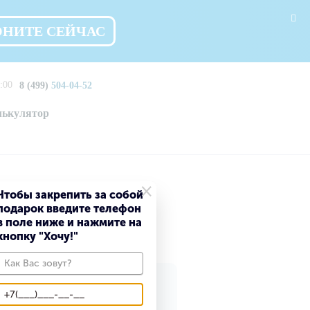
ОНИТЕ СЕЙЧАС
:00
8 (499)
504-04-52
лькулятор
×
Чтобы закрепить за собой
подарок введите телефон
вском
в поле ниже и нажмите на
кнопку "Хочу!"