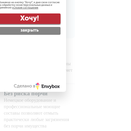
ажимая на кнопку "
Хочу!
", я даю свое согласие
а обработку моих персональных данных и
принимаю
условия соглашения
рсональных данных
Хочу!
закрыть
Гарантируем
безопасность
Все наши сотрудники проверены
службой безопасности на предмет
порядочности
Сделано в
Без риска порчи
Немецкое оборудование и
профессиональные моющие
составы позволяют отмыть
практически любые загрязнения
без порчи имущества