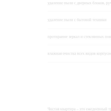
удаление пыли с дверных блоков, руче
удаление пыли с бытовой техники 
протирание зеркал и стеклянных пове
влажная очистка всех видов корпусно
удаление пыли с розеток и выключат
вынос мусора, замена мусорных пакет
мытьё полов и плинтусов
Чистая квартира – это ежедневный т