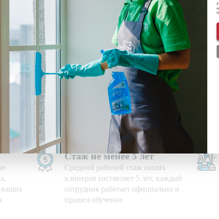
Н
н
ональных данных
ознакомлен(-а) и даю
согласие
на обработку пе
нформации о скидках и акциях
Используем свои средства
е дни,
Приезжаем на уборку с
профессиональными моющими
средствами и необходимым
оборудованием
Стаж не менее 5 лет
ые
Средний рабочий стаж наших
а,
клинеров составляет 5 лет, каждый
ю ваших
сотрудник работает официально и
х
прошел обучение