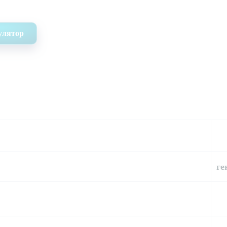
улятор
ге