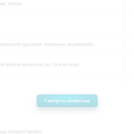
к, петель   
рхностей (удаление локальных загрязнений)    
й мебели (на высоту до 1,8 м от пола) 
елей  
Смотреть полностью
ов   
руд, который требует