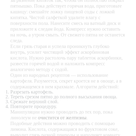
загрязнение кипяток так, чтобы он полностью покрыл
пятнышко. Пока действует горячая вода, приготовьте
кашицу: смешайте ложку пищевой соды с ложкой
кипятка. Чистой салфеткой удалите влагу с
поверхности пола. Нанесите смесь на ватный диск и
приложите к следам йода. Компресс нужно оставить
на ночь, а утром смыть. От свежего пятна не останется
следа.
Если грязь старая и успела проникнуть глубоко
внутрь, усилит чистящий эффект аскорбиновая
кислота. Нужно растолочь пару таблеток аскорбинки,
развести горячей водой и наложить компресс
аналогично методу с содой.
Один из народных рецептов — использование
картофеля. Разумеется, секрет кроется не в овоще, а в
содержащемся в нем крахмале. Алгоритм действий:
Разрезать картофель.
Тереть срезом пятно до полного высыхания овоща.
Срежьте верхний слой.
Повторите процедуру.
Манипуляции нужно проводить до тех пор, пока
линолеум не
очистится от желтизны
.
Подобные действия можно проводить с помощью
лимона. Кислота, содержащаяся во фруктовом соке,
выводит грязь разной природы и наполняет комнату