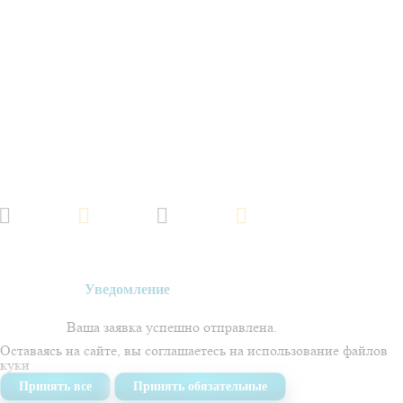
Обращаем ваше внимание на то, что данный интернет-сайт, а также вся
информация об услугах и ценах, предоставленная на нём, носит
исключительно информационный характер и не является публичной
офертой, определяемой положениями Статьи 437 Гражданского кодекса
Российской Федерации.
Политика обработки персональных данных
Создано в
Уведомление
Ваша заявка успешно отправлена.
Оставаясь на сайте, вы соглашаетесь на использование
файлов
куки
Принять все
Принять обязательные