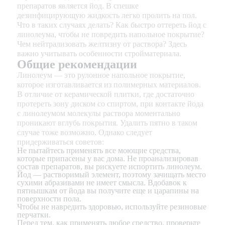
препаратов является йод. В спешке
дезинфицирующую жидкость легко пролить на пол.
Что в таких случаях делать? Как быстро оттереть йод с
линолеума, чтобы не повредить напольное покрытие?
Чем нейтрализовать желтизну от раствора? Здесь
важно учитывать особенности стройматериала.
Общие рекомендации
Линолеум — это рулонное напольное покрытие,
которое изготавливается из полимерных материалов.
В отличие от керамической плитки, где достаточно
протереть зону диском со спиртом, при контакте йода
с линолеумом молекулы раствора моментально
проникают вглубь покрытия. Удалить пятно в таком
случае тоже возможно. Однако следует
придерживаться советов:
Не пытайтесь применять все моющие средства,
которые припасены у вас дома. Не проанализировав
состав препаратов, вы рискуете испортить линолеум.
Йод — растворимый элемент, поэтому зачищать место
сухими абразивами не имеет смысла. Вдобавок к
пятнышкам от йода вы получите еще и царапины на
поверхности пола.
Чтобы не навредить здоровью, используйте резиновые
перчатки.
Перед тем, как применять любое средство, проверьте