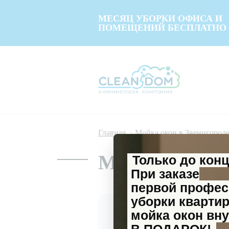
МЕСЯЦ УБОРКИ ОФИСА И
ПОМЕЩЕНИЙ БЕСПЛАТНО
Главная
Мойка окон в Звенигород
Мойка окон в
Только до кон
При заказе
первой профе
уборки кварти
мойка окон вну