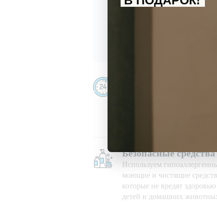
В ПОДАРОК!
С
политикой обработки перс
Даю
согласие
на получение и
Убираем даже ночью
Убираем 24/7, в праздничны
при любой погоде
Безопасные средства
Используем гипоаллергенн
моющие и чистящие средств
которые не вредят здоровь
детей и домашних животны