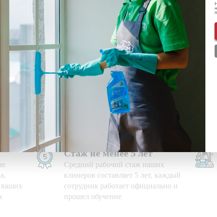
Н
н
ональных данных
ознакомлен(-а) и даю
согласие
на обработку пе
нформации о скидках и акциях
Используем свои средства
е дни,
Приезжаем на уборку с
профессиональными моющими
средствами и необходимым
оборудованием
Стаж не менее 5 лет
ые
Средний рабочий стаж наших
а,
клинеров составляет 5 лет, каждый
ю ваших
сотрудник работает официально и
х
прошел обучение