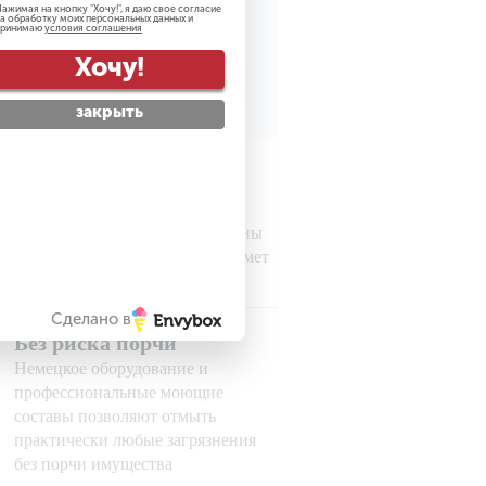
ажимая на кнопку "
Хочу!
", я даю свое согласие
а обработку моих персональных данных и
принимаю
условия соглашения
рсональных данных
Хочу!
закрыть
Гарантируем
безопасность
Все наши сотрудники проверены
службой безопасности на предмет
порядочности
Сделано в
Без риска порчи
Немецкое оборудование и
профессиональные моющие
составы позволяют отмыть
практически любые загрязнения
без порчи имущества