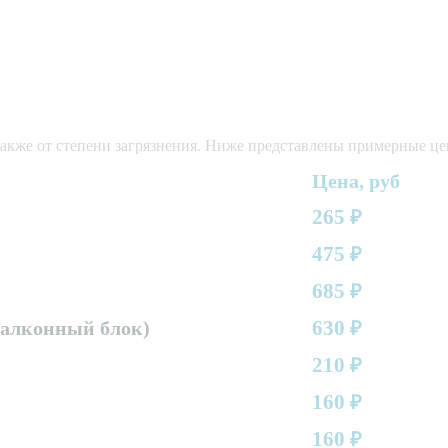
 также от степени загрязнения. Ниже представлены примерные це
Цена, руб
265
₽
475
₽
685
₽
630
балконный блок)
₽
210
₽
160
₽
160
₽