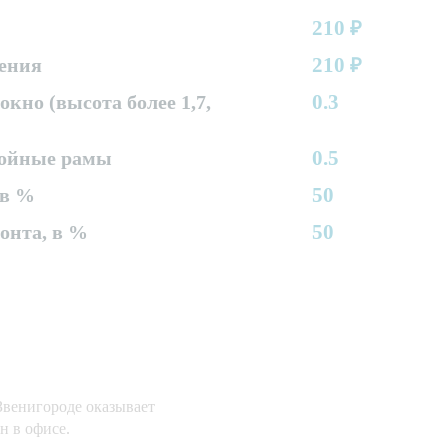
210
₽
210
ления
₽
0.3
окно (высота более 1,7,
0.5
войные рамы
50
 в %
50
онта, в %
венигороде оказывает
н в офисе.