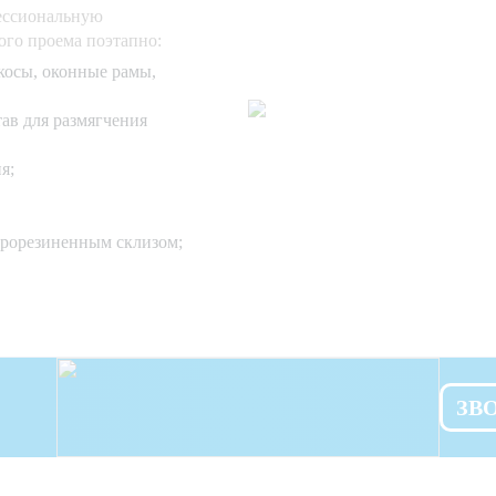
ессиональную
ого проема поэтапно:
ткосы, оконные рамы,
ав для размягчения
я;
прорезиненным склизом;
ЗВ