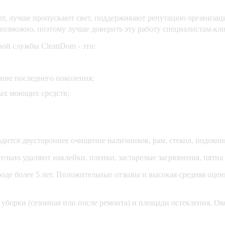
, лучше пропускают свет, поддерживают репутацию организации
возможно, поэтому лучше доверить эту работу специалистам-кл
ой службы CleanDom - это:
ние последнего поколения;
тых моющих средств;
одится двустороннее очищение наличников, рам, стекол, подокон
льно удаляют наклейки, пленки, застарелые загрязнения, пятна 
е более 5 лет. Положительные отзывы и высокая средняя оценка
 уборки (сезонная или после ремонта) и площади остекления. О