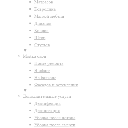
Матрасов
Ковролина
Мягкой мебели
Диванов
Ковров
Штор
Стульев
▼
Мойка окон
После ремонта
В офисе
На балконе
Фасадов и остекления
▼
Дополнительные услуги
Дезинфекция
Дезинсекция
Уборка после потопа
Уборка после смерти