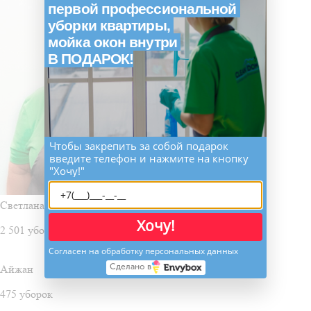
первой профессиональной
уборки квартиры,
мойка окон внутри
В ПОДАРОК!
Чтобы закрепить за собой подарок
введите телефон и нажмите на кнопку
"Хочу!"
Светлана
Хочу!
2 501 уборка
Согласен на обработку персональных данных
Сделано в
Айжан
475 уборок