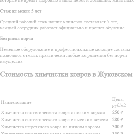
которые не вредят здоровью ваших детей и домашних животных
Стаж не менее 5 лет
Средний рабочий стаж наших клинеров составляет 5 лет,
каждый сотрудник работает официально и прошел обучение
Без риска порчи
Немецкое оборудование и профессиональные моющие составы
позволяют отмыть практически любые загрязнения без порчи
имущества
Стоимость химчистки ковров в Жуковском
Цена,
Наименование
руб/м2
Химчистка синтетического ковра с низким ворсом
250
₽
Химчистка синтетического ковра с высоким ворсом
280
₽
Химчистка шерстяного ковра на низким ворсом
300
₽
Химчистка шерстяного ковра с высоким ворсом
350
₽