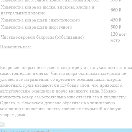
Химчистка ковра из шелка, вискозы, хлопка и
660
₽
натуральных волокон
Химчистка ковра шаги синтетического
450
₽
Химчистка ковра шаги шерстяного
500
₽
120
пог/
Чистка ковровой бахромы (отбеливание)
метр
Позвонить нам
Ковровое покрытие создает в квартире уют, но ухаживать за ним
самостоятельно нелегко. Чистка ковра бытовым пылесосом не
удаляет все загрязнения: со временем осевшая пыль, шерсть
животных, грязь въедаются в глубокие слои, что приводит к
аллергическим реакциям и порче внешнего вида. Можно
почистить ковер самостоятельно или отвезти его в химчистку.
Однако, в Жуковском дешевле обратится в клининговую
компанию и включить чистку ковровых покрытий в общую
уборку дома.
Только до конца месяца!