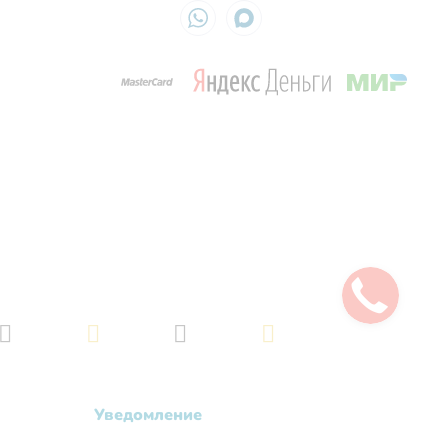
Обращаем ваше внимание на то, что данный интернет-сайт, а также вся
информация об услугах и ценах, предоставленная на нём, носит исключительно
информационный характер и не является публичной офертой, определяемой
положениями Статьи 437 Гражданского кодекса Российской Федерации.
Политика обработки персональных данных
Создано в
Уведомление