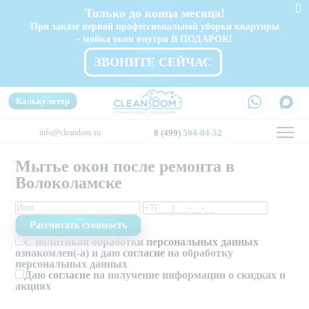
Только до конца месяца!
При заказе первой профессиональной уборки квартиры
- мойка окон внутри В ПОДАРОК!
ЗВОНИТЕ СЕЙЧАС
Калькулятор
info@cleandom.su
8 (499)
504-04-52
Мытье окон после ремонта в
Волоколамске
С
политикой обработки персональных данных
ознакомлен(-а) и даю
согласие
на обработку
персональных данных
Даю
согласие
на получение информации о скидках и
акциях