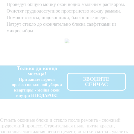
Проведут общую мойку окон водно-мыльным раствором.
Очистят труднодоступное пространство между рамами.
Помоют откосы, подоконники, балконные двери.
Натрут стекло до окончательно блеска салфетками из
микрофибры.
Только до конца
месяца!
ЗВОНИТЕ
При заказе первой
СЕЙЧАС
профессиональной уборки
квартиры - мойка окон
внутри В ПОДАРОК!
Отмыть оконные блоки и стекло после ремонта - сложный
трудоемкий процесс. Строительная пыль, пятна краски,
застывшая монтажная пена и цемент, остатки скотча - удалить