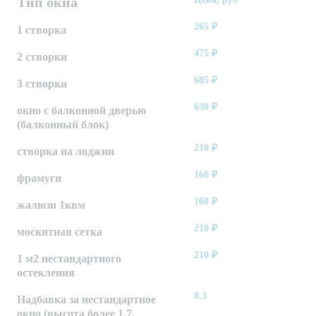
Тип окна
265
₽
1 створка
475
₽
2 створки
685
₽
3 створки
630
₽
окно с балконной дверью
(балконный блок)
210
₽
створка на лоджии
160
₽
фрамуги
160
₽
жалюзи 1квм
210
₽
москитная сетка
210
₽
1 м2 нестандартного
остекления
0.3
Надбавка за нестандартное
окно (высота более 1,7,