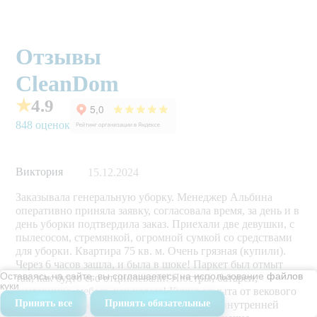
Отзывы
CleanDom
★
4.9
848 оценок
Виктория
15.12.2024
Заказывала генеральную уборку. Менеджер Альбина
оперативно приняла заявку, согласовала время, за день и в
день уборки подтвердила заказ. Приехали две девушки, с
пылесосом, стремянкой, огромной сумкой со средствами
для уборки. Квартира 75 кв. м. Очень грязная (купили).
Через 6 часов зашла, и была в шоке! Паркет был отмыт
Оставаясь на сайте, вы соглашаетесь на использование
файлов
так, как будто его отциклевали! Люстры, батареи,
куки
сантехника, мебель-как новые! Кухня отмыта от векового
Принять все
Принять обязательные
жира, пыли, грязи идеально! Плюс окна с внутренней