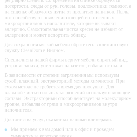
регулярно следить. Со временем на спинке образуются
потертости, следы от рук, головы, подлокотники темнеют, а
на сиденье образуются пятна от пролитых напитков. Пыль,
пот способствуют появлению клещей и патогенных
микроорганизмов в наполнителе, которые вызывают
аллергию. Самостоятельная чистка кресел не избавит от
аллергенов и может испортить обивку.
Для сохранения мягкой мебели обратитесь в клининговую
службу CleanDom в Видном.
Специалисты нашей фирмы вернут мебели опрятный вид,
устранят запахи, уничтожат паразитов, избавят от пыли.
В зависимости от степени загрязнения мы используем
сухой, влажный, экстракторный методы химчистки. При
сухом методе не требуется время для просушки. Для
влажной чистки сильных загрязнений используют моющие
составы. Экстракторный способ действует на молекулярном
уровне, избавляя от грязи и микроорганизмов внутри
наполнителя.
Достоинства услуг, оказанных нашими клинерами:
Мы приедем к вам домой или в офис и проведем
химчистку за короткое время.