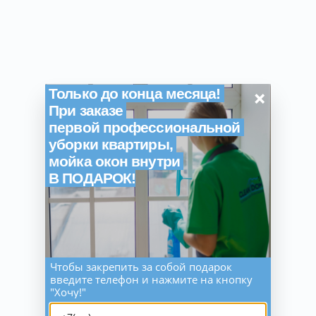
×
Только до конца месяца!
При заказе
первой профессиональной
уборки квартиры,
мойка окон внутри
В ПОДАРОК!
Чтобы закрепить за собой подарок
введите телефон и нажмите на кнопку
"Хочу!"