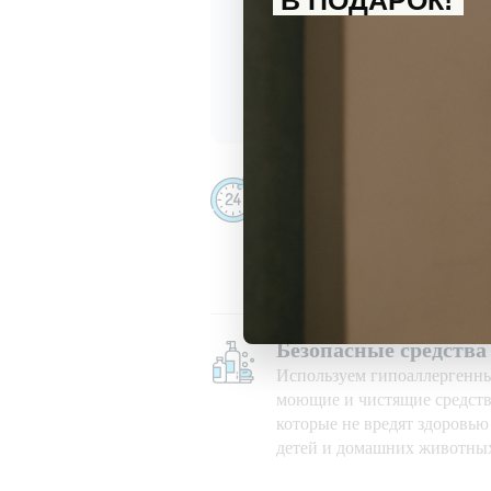
В ПОДАРОК!
С
политикой обработки перс
Даю
согласие
на получение и
Убираем даже ночью
Убираем 24/7, в праздничны
при любой погоде
Безопасные средства
Используем гипоаллергенн
моющие и чистящие средств
которые не вредят здоровь
детей и домашних животны