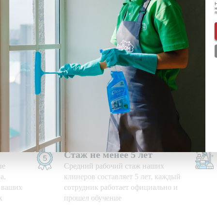
Н
н
ональных данных
ознакомлен(-а) и даю
согласие
на обработку пе
нформации о скидках и акциях
Используем свои средства
е дни,
Приезжаем на уборку с
профессиональными моющими
средствами и необходимым
оборудованием
Стаж не менее 5 лет
ые
Средний рабочий стаж наших
а,
клинеров составляет 5 лет, каждый
ю ваших
сотрудник работает официально и
х
прошел обучение