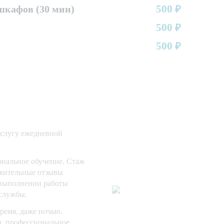
500
кафов (30 мин)
₽
500
₽
500
₽
услугу ежедневной
нальное обучение. Стаж
ожительные отзывы
 выполнении работы
службы.
время, даже ночью.
, профессиональное