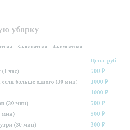
ую уборку
атная
3-комнатная
4-комнатная
Цена, руб
500
(1 час)
₽
1000
 если больше одного (30 мин)
₽
1000
₽
500
и (30 мин)
₽
500
 мин)
₽
300
три (30 мин)
₽