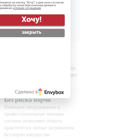
ажимая на кнопку "
Хочу!
", я даю свое согласие
а обработку моих персональных данных и
принимаю
условия соглашения
рсональных данных
Хочу!
закрыть
Гарантируем
безопасность
Все наши сотрудники проверены
службой безопасности на предмет
порядочности
Сделано в
Без риска порчи
Немецкое оборудование и
профессиональные моющие
составы позволяют отмыть
практически любые загрязнения
без порчи имущества