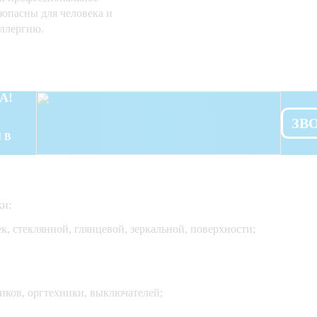
зопасны для человека и
ллергию.
А!
ЗВ
 В
ки:
к, стеклянной, глянцевой, зеркальной, поверхности;
иков, оргтехники, выключателей;