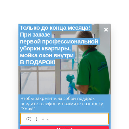
×
Только до конца месяца!
При заказе
первой профессиональной
уборки квартиры,
мойка окон внутри
В ПОДАРОК!
Чтобы закрепить за собой подарок
введите телефон и нажмите на кнопку
"Хочу!"