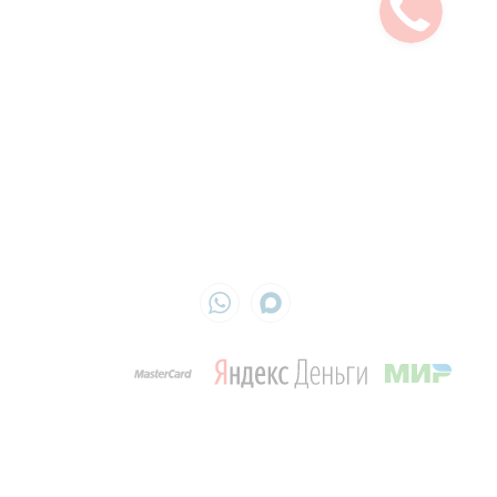
Вопросы и ответы
Контакты
Ежедневно с 9:00 до 19:00
8 (499)
504-04-52
info@cleandom.su
г. Верея
ИП Кириленко Оксана
ИНН 772990291136
ОГРН 325774600461291