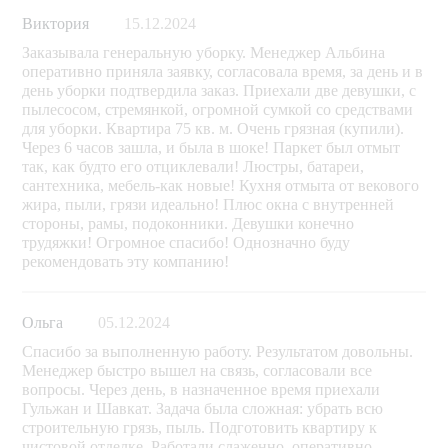
Виктория
15.12.2024
Заказывала генеральную уборку. Менеджер Альбина
оперативно приняла заявку, согласовала время, за день и в
день уборки подтвердила заказ. Приехали две девушки, с
пылесосом, стремянкой, огромной сумкой со средствами
для уборки. Квартира 75 кв. м. Очень грязная (купили).
Через 6 часов зашла, и была в шоке! Паркет был отмыт
так, как будто его отциклевали! Люстры, батареи,
сантехника, мебель-как новые! Кухня отмыта от векового
жира, пыли, грязи идеально! Плюс окна с внутренней
стороны, рамы, подоконники. Девушки конечно
трудяжки! Огромное спасибо! Однозначно буду
рекомендовать эту компанию!
Ольга
05.12.2024
Спасибо за выполненную работу. Результатом довольны.
Менеджер быстро вышел на связь, согласовали все
вопросы. Через день, в назначенное время приехали
Гульжан и Шавкат. Задача была сложная: убрать всю
строительную грязь, пыль. Подготовить квартиру к
чистовой отделке. Работали слаженно, оперативно,