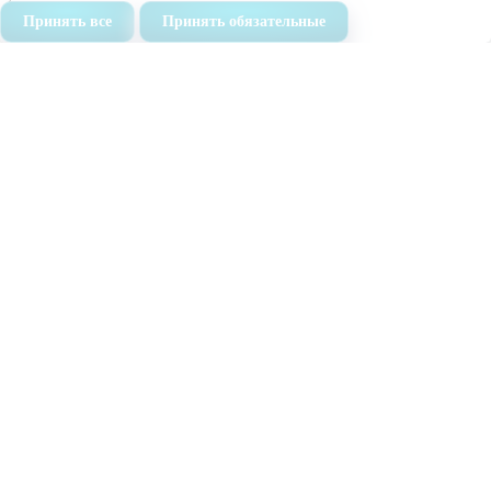
Химчистка
Принять все
Принять обязательные
Мойка окон
Дезинфекция
Дезинсекция
О нас
Команда
Сертификаты
Карта сайта
Отзывы
Вопросы и ответы
Контакты
Ежедневно с 9:00 до 19:00
8 (499)
504-04-52