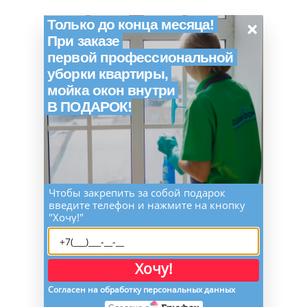
×
Только до конца месяца!
При заказе
первой профессиональной
уборки квартиры,
мойка окон внутри
В ПОДАРОК!
Чтобы закрепить за собой подарок
введите телефон и нажмите на кнопку
"Хочу!"
Хочу!
Согласен на обработку персональных данных