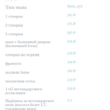
Тип окна
Цена, руб
265
₽
1 створка
475
₽
2 створки
685
₽
3 створки
окно с балконной дверью
630
₽
(балконный блок)
210
₽
створка на лоджии
160
₽
фрамуги
160
₽
жалюзи 1квм
210
₽
москитная сетка
1 м2 нестандартного
210
₽
остекления
Надбавка за нестандартное
0.3
окно (высота более 1,7,
сталинские дома)