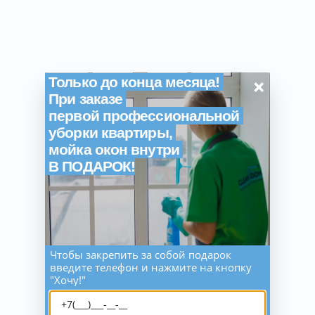
×
Только до конца месяца!
При заказе
первой профессиональной
уборки квартиры,
мойка окон внутри
В ПОДАРОК!
Чтобы закрепить за собой подарок
введите телефон и нажмите на кнопку
"Хочу!"