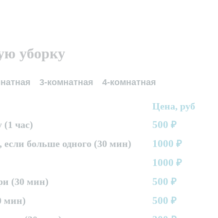
ую уборку
мнатная
3-комнатная
4-комнатная
Цена, руб
500
(1 час)
₽
1000
 если больше одного (30 мин)
₽
1000
₽
500
и (30 мин)
₽
500
0 мин)
₽