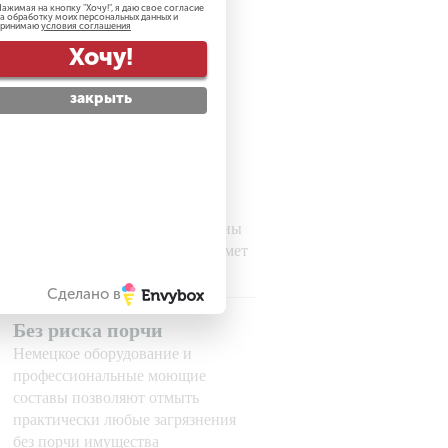
ажимая на кнопку "
Хочу!
", я даю свое согласие
а обработку моих персональных данных и
принимаю
условия соглашения
Хочу!
закрыть
рсональных данных
Гарантируем
безопасность
Все наши сотрудники проверены
службой безопасности на предмет
порядочности
Сделано в
Без риска порчи
Немецкое оборудование и
профессиональные моющие
составы позволяют отмыть
практически любые загрязнения
без порчи имущества