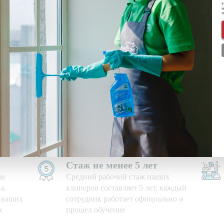
Н
н
льных данных
ознакомлен(-а) и даю
согласие
на обработку пе
мации о скидках и акциях
Используем свои средства
е дни,
Приезжаем на уборку с
профессиональными моющими
средствами и необходимым
оборудованием
Стаж не менее 5 лет
ые
Средний рабочий стаж наших
а,
клинеров составляет 5 лет, каждый
ю ваших
сотрудник работает официально и
х
прошел обучение