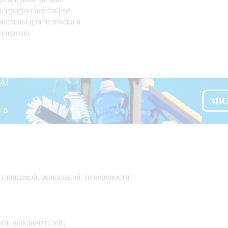
, профессиональное
зопасны для человека и
ллергию.
А!
ЗВ
 В
 глянцевой, зеркальной, поверхности;
ики, выключателей;