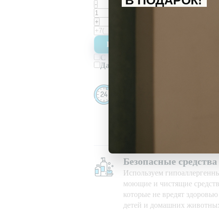
В ПОДАРОК!
-
санузел
+
С
политикой обработки персона
Даю
согласие
на получение инфор
Убираем даже ночью
Убираем 24/7, в праздничны
при любой погоде
Безопасные средства
Используем гипоаллергенн
моющие и чистящие средств
которые не вредят здоровь
детей и домашних животны