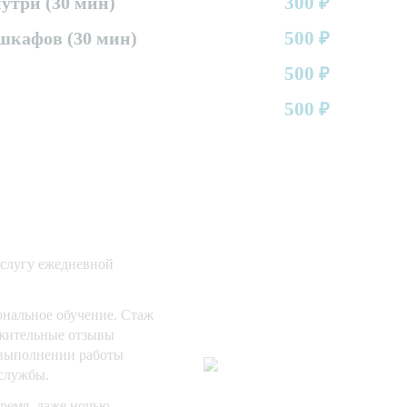
300
три (30 мин)
₽
500
шкафов (30 мин)
₽
500
₽
500
₽
услугу ежедневной
нальное обучение. Стаж
ожительные отзывы
 выполнении работы
службы.
время, даже ночью.