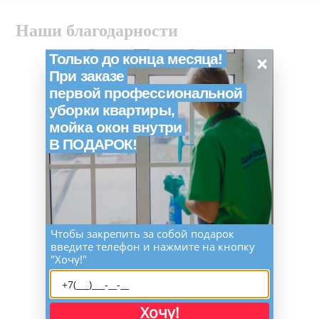
Наши благодарности
×
Только до конца месяца!
При заказе
первой профессиональной
уборки квартиры,
мойка окон внутри
В ПОДАРОК!
Чтобы закрепить за собой подарок
введите телефон и нажмите на кнопку
"Хочу!"
Хочу!