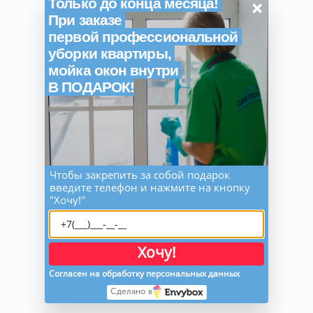
×
Только до конца месяца!
При заказе
первой профессиональной
уборки квартиры,
мойка окон внутри
В ПОДАРОК!
Чтобы закрепить за собой подарок
введите телефон и нажмите на кнопку
"Хочу!"
Хочу!
Согласен на обработку персональных данных
Сделано в