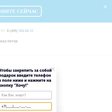
ОНИТЕ СЕЙЧАС
:00
8 (499)
504-04-52
лькулятор
×
Чтобы закрепить за собой
подарок введите телефон
ргиевом
в поле ниже и нажмите на
кнопку "Хочу!"