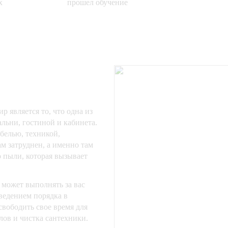
х
прошел обучение
 является то, что одна из
льни, гостиной и кабинета.
белью, техникой,
ам затруднен, а именно там
 пыли, которая вызывает
может выполнять за вас
аведением порядка в
свободить свое время для
лов и чистка сантехники.