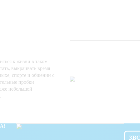
иться к жизни в таком
тать, выкраивать время
дыхе, спорте и общении с
ительные пробки
 даже небольшой
.
А!
ЗВ