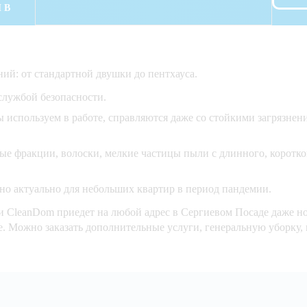
 В
й: от стандартной двушки до пентхауса.
службой безопасности.
используем в работе, справляются даже со стойкими загрязнени
е фракции, волоски, мелкие частицы пыли с длинного, коротко
но актуально для небольших квартир в период пандемии.
 CleanDom приедет на любой адрес в Сергиевом Посаде даже но
ре. Можно заказать дополнительные услуги, генеральную уборку,