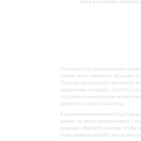
детей и домашних животны
Особенностью двухкомнатных квартир
комнат часто совмещает функции спа
Поэтому пространство заставлено ме
предметами интерьера. Доступ к угл
скапливается наибольшее количество
аллергию и приступы астмы.
Клининговая компания CleanDom не 
работу, но может решить вопрос с н
квартире. Наймите клинера, чтобы о
более важных занятий, чем мытье по