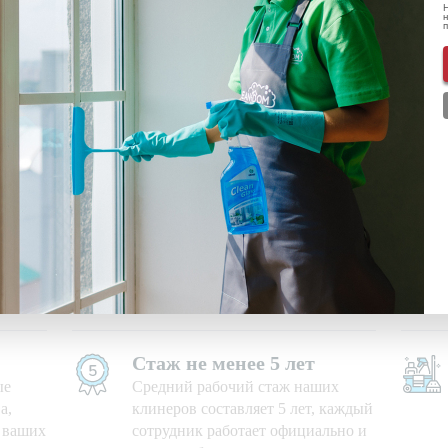
Н
н
-
+
санузел
ональных данных
ознакомлен(-а) и даю
согласие
на обработку пе
нформации о скидках и акциях
Используем свои средства
е дни,
Приезжаем на уборку с
профессиональными моющими
средствами и необходимым
оборудованием
Стаж не менее 5 лет
ые
Средний рабочий стаж наших
а,
клинеров составляет 5 лет, каждый
ю ваших
сотрудник работает официально и