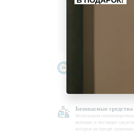
В ПОДАРОК!
-
+
комнатная
С
политикой обработки перс
Даю
согласие
на получение и
Убираем даже ночью
Убираем 24/7, в праздничны
при любой погоде
Безопасные средства
Используем гипоаллергенн
моющие и чистящие средств
которые не вредят здоровь