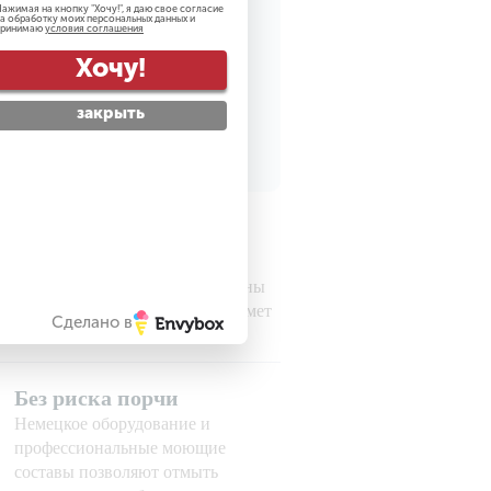
ажимая на кнопку "
Хочу!
", я даю свое согласие
а обработку моих персональных данных и
принимаю
условия соглашения
Хочу!
рсональных данных
закрыть
Гарантируем
безопасность
Все наши сотрудники проверены
службой безопасности на предмет
Сделано в
порядочности
Без риска порчи
Немецкое оборудование и
профессиональные моющие
составы позволяют отмыть