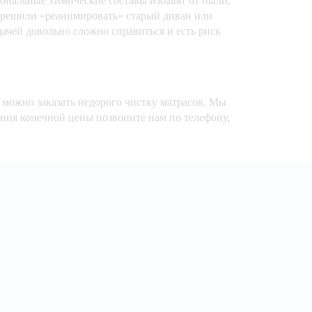
иональные химические составы избавят от пыли,
ы решили «реанимировать» старый диван или
дачей довольно сложно справиться и есть риск
 можно заказать недорого чистку матрасов. Мы
ения конечной цены позвоните нам по телефону,