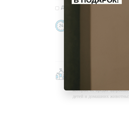
В ПОДАРОК!
Даю
согласие
на получение и
Убираем даже ноч
Убираем 24/7, в праздничны
при любой погоде
Безопасные средст
Используем гипоаллергенн
моющие и чистящие средств
которые не вредят здоровь
детей и домашних животны