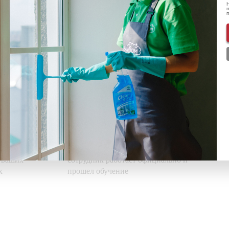
Н
н
нформации о скидках и акциях
ью
Используем свои
средства
е дни,
Приезжаем на уборку с
профессиональными моющими
средствами и необходимым
оборудованием
ва
Стаж не менее 5 лет
ые
Средний рабочий стаж наших
а,
клинеров составляет 5 лет, каждый
ю ваших
сотрудник работает официально и
х
прошел обучение