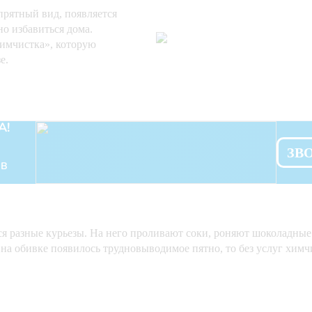
прятный вид, появляется
но избавиться дома.
химчистка», которую
е.
А!
ЗВ
 В
аются разные курьезы. На него проливают соки, роняют шоколадн
 на обивке появилось трудновыводимое пятно, то без услуг химч