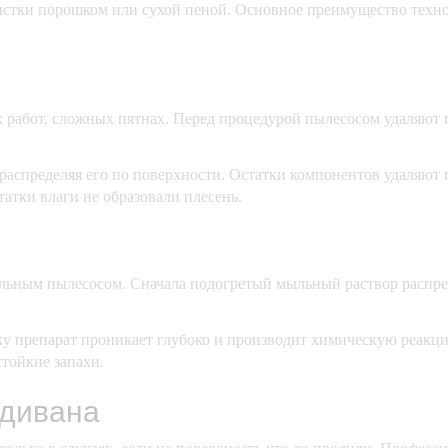
истки порошком или сухой пеной. Основное преимущество технол
работ, сложных пятнах. Перед процедурой пылесосом удаляют 
аспределяя его по поверхности. Остатки компонентов удаляют г
атки влаги не образовали плесень.
льным пылесосом. Сначала подогретый мыльный раствор распреде
ьку препарат проникает глубоко и производит химическую реакци
тойкие запахи.
 дивана