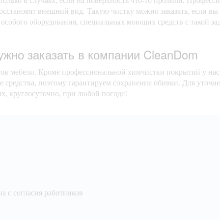
только в случаях, если на поверхность что-то пролили. Професс
восстановят внешний вид. Такую чистку можно заказать, если в
 особого оборудования, специальных моющих средств с такой за
ужно заказать в компании CleanDom
тов мебели. Кроме профессиональной химчистки покрытий у нас
 средства, поэтому гарантируем сохранение обивки. Для уточн
ых, круглосуточно, при любой погоде!
а с согласия работников