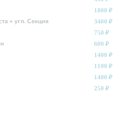
1800
₽
та + угл. Секция
3400
₽
750
₽
ен
600
₽
1400
₽
1100
₽
1400
₽
250
₽