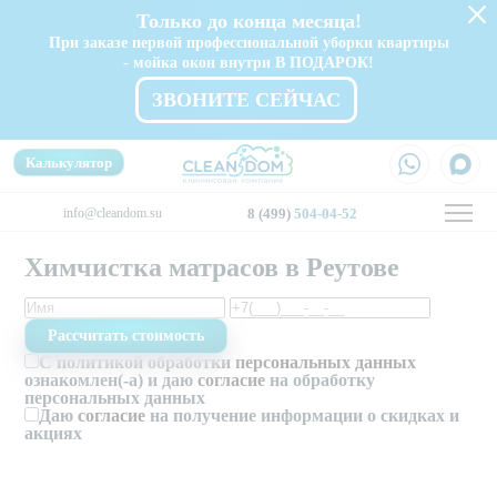
Только до конца месяца!
При заказе первой профессиональной уборки квартиры
- мойка окон внутри В ПОДАРОК!
ЗВОНИТЕ СЕЙЧАС
Калькулятор
info@cleandom.su
8 (499)
504-04-52
Химчистка матрасов в Реутове
С
политикой обработки персональных данных
ознакомлен(-а) и даю
согласие
на обработку
персональных данных
Даю
согласие
на получение информации о скидках и
акциях