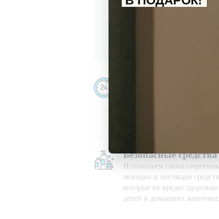
В ПОДАРОК!
С
политикой обработки перс
Даю
согласие
на получение и
Убираем даже ночью
Убираем 24/7, в праздничны
при любой погоде
Безопасные средства
Используем гипоаллергенн
моющие и чистящие средств
которые не вредят здоровь
детей и домашних животны