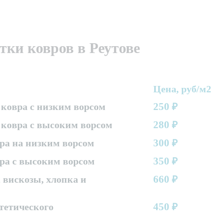
ки ковров в Реутове
Цена, руб/м2
250
ковра с низким ворсом
₽
280
 ковра с высоким ворсом
₽
300
ра на низким ворсом
₽
350
ра с высоким ворсом
₽
660
 вискозы, хлопка и
₽
450
тетического
₽