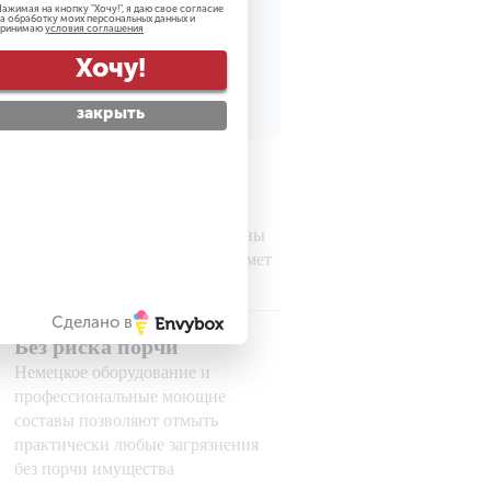
ажимая на кнопку "
Хочу!
", я даю свое согласие
а обработку моих персональных данных и
принимаю
условия соглашения
рсональных данных
Хочу!
закрыть
Гарантируем
безопасность
Все наши сотрудники проверены
службой безопасности на предмет
порядочности
Сделано в
Без риска порчи
Немецкое оборудование и
профессиональные моющие
составы позволяют отмыть
практически любые загрязнения
без порчи имущества