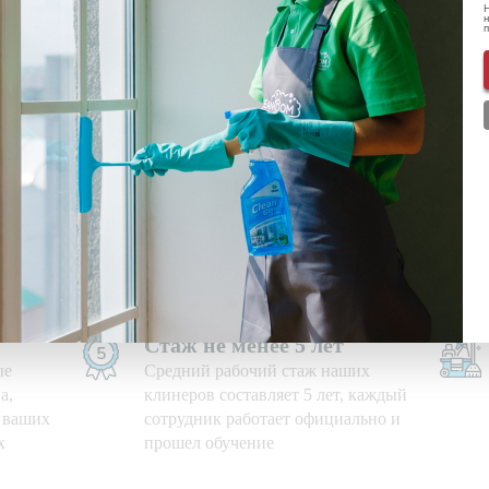
Н
н
ональных данных
ознакомлен(-а) и даю
согласие
на обработку пе
нформации о скидках и акциях
Используем свои средства
е дни,
Приезжаем на уборку с
профессиональными моющими
средствами и необходимым
оборудованием
Стаж не менее 5 лет
ые
Средний рабочий стаж наших
а,
клинеров составляет 5 лет, каждый
ю ваших
сотрудник работает официально и
х
прошел обучение