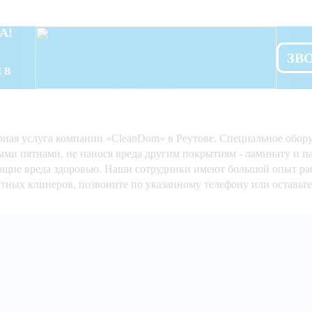
А!
ЗВ
 В
ная услуга компании «CleanDom» в Реутове. Специальное оборуд
ми пятнами, не нанося вреда другим покрытиям - ламинату и п
ющие вреда здоровью. Наши сотрудники имеют большой опыт ра
ных клинеров, позвоните по указанному телефону или оставьте 