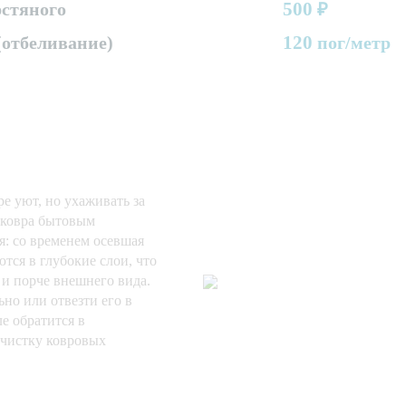
500
стяного
₽
120
(отбеливание)
пог/метр
е уют, но ухаживать за
 ковра бытовым
я: со временем осевшая
тся в глубокие слои, что
 и порче внешнего вида.
но или отвезти его в
е обратится в
чистку ковровых