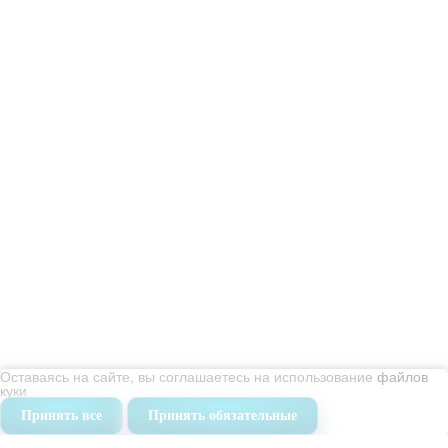
Услуги
Уборка квартир
Генеральная уборка квартиры
Поддерживающая уборка квартир
Уборка после ремонта
Уборка после пожара
Уборка коттеджей
Уборка офисов
Оставаясь на сайте, вы соглашаетесь на использование
файлов
Уборка помещений
куки
Химчистка
Принять все
Принять обязательные
Мойка окон