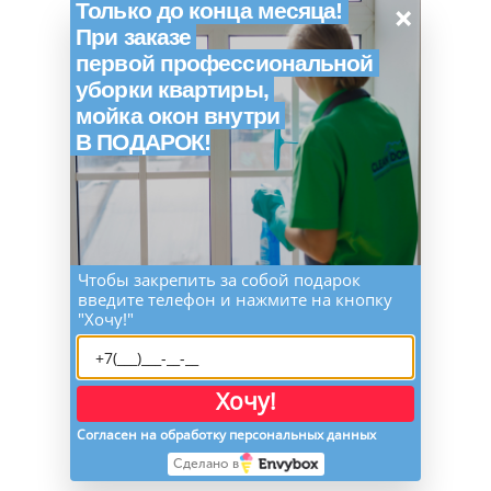
×
Только до конца месяца!
При заказе
первой профессиональной
уборки квартиры,
мойка окон внутри
В ПОДАРОК!
Чтобы закрепить за собой подарок
введите телефон и нажмите на кнопку
"Хочу!"
Хочу!
Согласен на обработку персональных данных
Сделано в