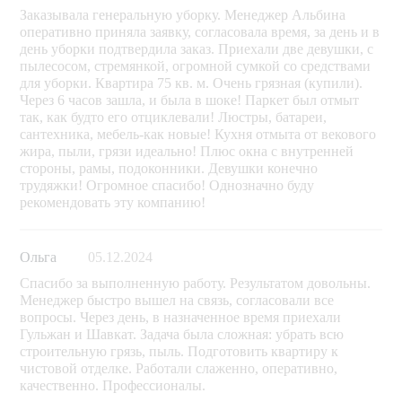
Заказывала генеральную уборку. Менеджер Альбина
оперативно приняла заявку, согласовала время, за день и в
день уборки подтвердила заказ. Приехали две девушки, с
пылесосом, стремянкой, огромной сумкой со средствами
для уборки. Квартира 75 кв. м. Очень грязная (купили).
Через 6 часов зашла, и была в шоке! Паркет был отмыт
так, как будто его отциклевали! Люстры, батареи,
сантехника, мебель-как новые! Кухня отмыта от векового
жира, пыли, грязи идеально! Плюс окна с внутренней
стороны, рамы, подоконники. Девушки конечно
трудяжки! Огромное спасибо! Однозначно буду
рекомендовать эту компанию!
Ольга
05.12.2024
Спасибо за выполненную работу. Результатом довольны.
Менеджер быстро вышел на связь, согласовали все
вопросы. Через день, в назначенное время приехали
Гульжан и Шавкат. Задача была сложная: убрать всю
строительную грязь, пыль. Подготовить квартиру к
чистовой отделке. Работали слаженно, оперативно,
качественно. Профессионалы.