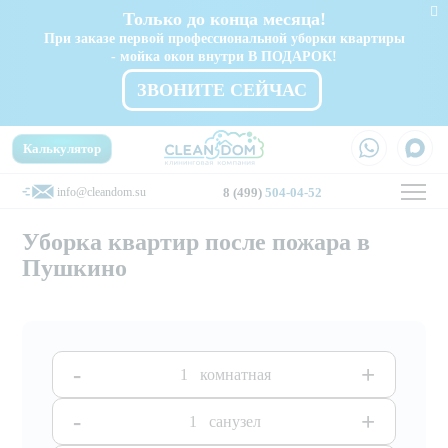
Только до конца месяца!
При заказе первой профессиональной уборки квартиры
- мойка окон внутри В ПОДАРОК!
ЗВОНИТЕ СЕЙЧАС
Калькулятор
info@cleandom.su
8 (499)
504-04-52
Уборка квартир после пожара в
Пушкино
-
+
комнатная
-
+
санузел