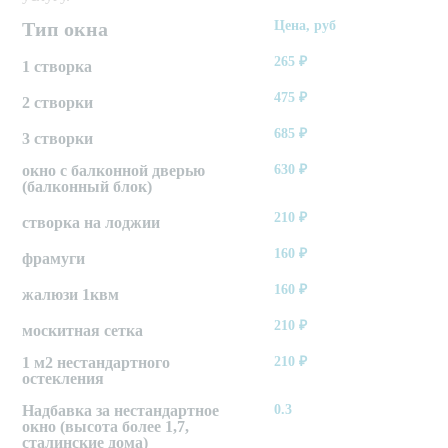
Тип окна
Цена, руб
265
₽
1 створка
475
₽
2 створки
685
₽
3 створки
окно с балконной дверью
630
₽
(балконный блок)
210
₽
створка на лоджии
160
₽
фрамуги
160
₽
жалюзи 1квм
210
₽
москитная сетка
1 м2 нестандартного
210
₽
остекления
Надбавка за нестандартное
0.3
окно (высота более 1,7,
сталинские дома)