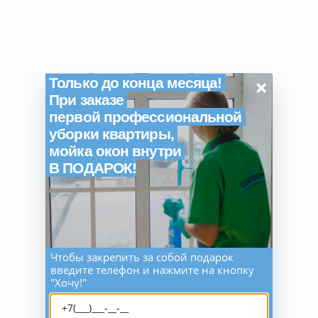
×
Только до конца месяца!
При заказе
первой профессиональной
уборки квартиры,
мойка окон внутри
В ПОДАРОК!
Чтобы закрепить за собой подарок
введите телефон и нажмите на кнопку
"Хочу!"