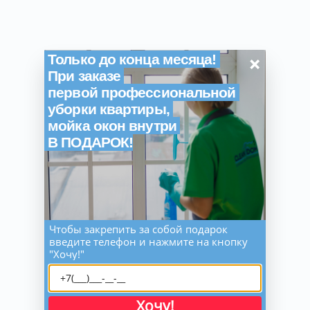
×
Только до конца месяца!
При заказе
первой профессиональной
уборки квартиры,
мойка окон внутри
В ПОДАРОК!
Чтобы закрепить за собой подарок
введите телефон и нажмите на кнопку
"Хочу!"
Хочу!