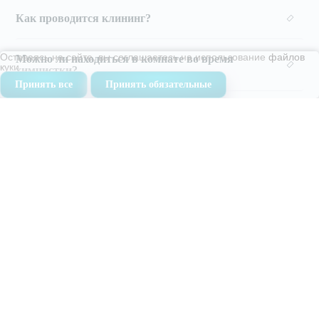
Как проводится клининг?
Оставаясь на сайте, вы соглашаетесь на использование
файлов
Можно ли находиться в комнате во время
куки
химчистки?
Принять все
Принять обязательные
Оставьте своё сообщение
и наши специалисты свяжутся
с Вами в ближайшее время
Написать нам
Ежедневно с 9:00 до 19:00
8 (499) 504-04-52
Мы всегда на связи
info@cleandom.su