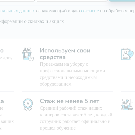
ональных данных
ознакомлен(-а) и даю
согласие
на обработку пе
нформации о скидках и акциях
ью
Используем свои
средства
е дни,
Приезжаем на уборку с
профессиональными моющими
средствами и необходимым
оборудованием
ва
Стаж не менее 5 лет
ые
Средний рабочий стаж наших
а,
клинеров составляет 5 лет, каждый
ю ваших
сотрудник работает официально и
х
прошел обучение