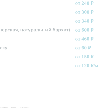
от 240
₽
от 300
₽
от 340
₽
нерская, натуральный бархат)
от 600
₽
от 460
₽
есу
от 60
₽
от 150
₽
от 120
₽/м
лининговые услуги в