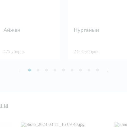
Айжан
Нурганым
475 уборок
2 501 уборка
ти