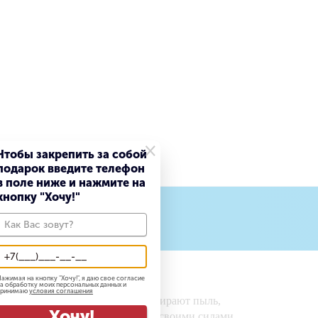
×
Чтобы закрепить за собой
подарок введите телефон
в поле ниже и нажмите на
кнопку "Хочу!"
ОНИТЕ СЕЙЧАС
ажимая на кнопку "
Хочу!
", я даю свое согласие
а обработку моих персональных данных и
принимаю
условия соглашения
з которых их изготавливают, собирают пыль,
Хочу!
стке, которую трудно проводить своими силами.