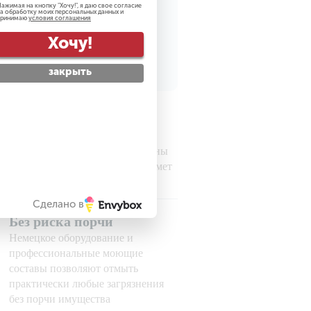
ажимая на кнопку "
Хочу!
", я даю свое согласие
а обработку моих персональных данных и
принимаю
условия соглашения
рсональных данных
Хочу!
закрыть
Гарантируем
безопасность
Все наши сотрудники проверены
службой безопасности на предмет
порядочности
Сделано в
Без риска порчи
Немецкое оборудование и
профессиональные моющие
составы позволяют отмыть
практически любые загрязнения
без порчи имущества