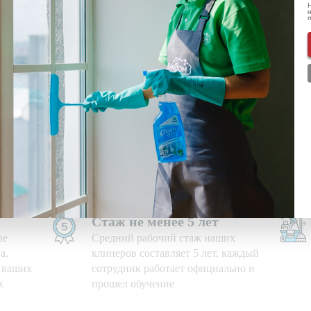
Н
н
ональных данных
ознакомлен(-а) и даю
согласие
на обработку пе
нформации о скидках и акциях
Используем свои средства
е дни,
Приезжаем на уборку с
профессиональными моющими
средствами и необходимым
оборудованием
Стаж не менее 5 лет
ые
Средний рабочий стаж наших
а,
клинеров составляет 5 лет, каждый
ю ваших
сотрудник работает официально и
х
прошел обучение