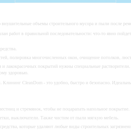
о внушительные объемы строительного мусора и пыли после ремо
ан работ в правильной последовательности: что-то явно пойдет н
редства.
стей, полировка многочисленных окон, очищение потолков, люст
ки и лакокрасочных покрытий нужны специальные растворители
ному здоровью.
 Клининг CleanDom - это удобно, быстро и безопасно. Идеальный
естниц и стремянок, чтобы не поцарапать напольное покрытие.
зетки, выключатели. Также чистим от пыли мягкую мебель.
редства, которые удаляют любые виды строительных загрязнени