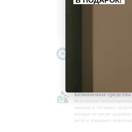
В ПОДАРОК!
С
политикой обработки перс
Даю
согласие
на получение и
Убираем даже ночью
Убираем 24/7, в праздничны
при любой погоде
Безопасные средства
Используем гипоаллергенн
моющие и чистящие средств
которые не вредят здоровь
детей и домашних животны