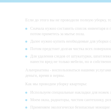
Если до этого вы не проводили полную уборку, т
Сначала нужно составить список инвентаря и пл
потом приметесь за мытье пола.
Далее нужно купить необходимые для уборки с
Потом предстоит долгая чистка всех поверхно
Для удаления следов от штукатурки, шпатлев
нанести вред не только мебели, но и собствен
Альтернатива - воспользоваться нашими услугами.
деньги, время и нервы.
Как мы проводим уборку квартиры:
Используем специальные накладки для ножек л
Моем окна, радиаторы, чистим сантехнику, ро
Применяем экологически безопасные моющие с