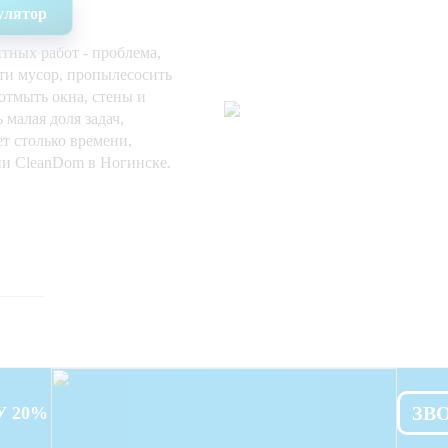
улятор
тных работ - проблема,
ти мусор, пропылесосить
отмыть окна, стены и
 малая доля задач,
ет столько времени,
ии CleanDom в Ногинске.
ЗВ
У 20%