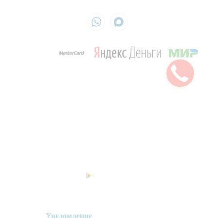
ОГРН 325774600461291
Обращаем ваше внимание на то, что данный интернет-сайт, а также вся
информация об услугах и ценах, предоставленная на нём, носит исключительно
информационный характер и не является публичной офертой, определяемой
положениями Статьи 437 Гражданского кодекса Российской Федерации.
Политика обработки персональных данных
Создано в
Уведомление