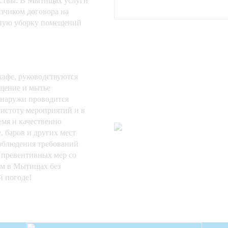
иствы. В Мытищах услуги
азчиком договора на
рную уборку помещений
кафе, руководствуются
щение и мытье
снаружи проводится
истоту мероприятий и в
емя и качественно
 баров и других мест
соблюдения требований
 превентивных мер со
ем в Мытищах без
й погоде!