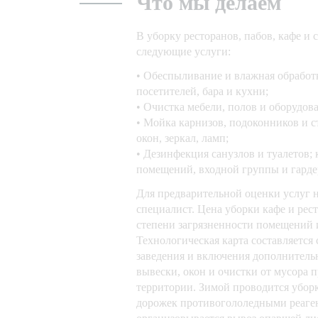
Что мы делаем
В уборку ресторанов, пабов, кафе и
следующие услуги:
• Обеспыливание и влажная обработк
посетителей, бара и кухни;
• Очистка мебели, полов и оборудова
• Мойка карнизов, подоконников и с
окон, зеркал, ламп;
• Дезинфекция санузлов и туалетов;
помещений, входной группы и гарде
Для предварительной оценки услуг н
специалист. Цена уборки кафе и рес
степени загрязненности помещений и
Технологическая карта составляется
заведения и включения дополнитель
вывески, окон и очистки от мусора
территории. Зимой проводится уборк
дорожек противогололедными реаге