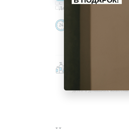
В ПОДАРОК!
С
политикой обработки персона
Даю
согласие
на получение инфор
Убираем даже ночью
Убираем 24/7, в праздничны
при любой погоде
Безопасные средства
Используем гипоаллергенн
моющие и чистящие средств
которые не вредят здоровь
детей и домашних животны