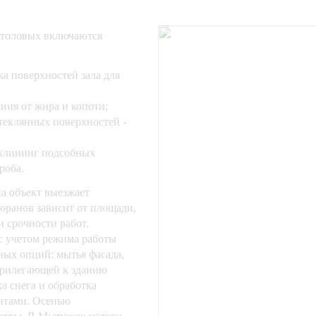
 столовых включаются
а поверхностей зала для
ния от жира и копоти;
теклянных поверхностей -
 клининг подсобных
роба.
а объект выезжает
торанов зависит от площади,
 срочности работ.
 с учетом режима работы
ных опций: мытья фасада,
 прилегающей к зданию
а снега и обработка
нтами. Осенью