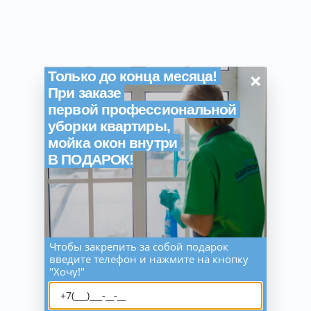
×
Только до конца месяца!
При заказе
первой профессиональной
уборки квартиры,
мойка окон внутри
В ПОДАРОК!
Чтобы закрепить за собой подарок
введите телефон и нажмите на кнопку
"Хочу!"