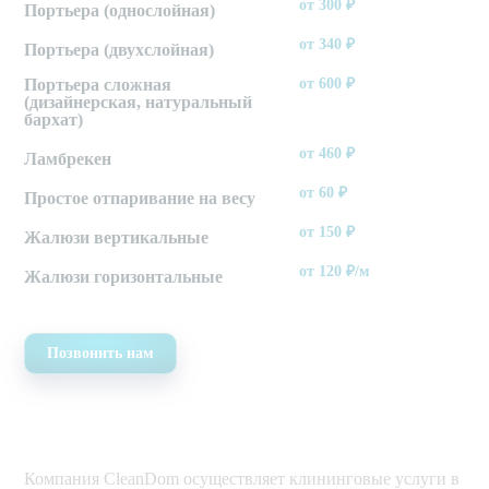
от 300
₽
Портьера (однослойная)
от 340
₽
Портьера (двухслойная)
Портьера сложная
от 600
₽
(дизайнерская, натуральный
бархат)
от 460
₽
Ламбрекен
от 60
₽
Простое отпаривание на весу
от 150
₽
Жалюзи вертикальные
от 120
₽/м
Жалюзи горизонтальные
Позвонить нам
Компания CleanDom осуществляет клининговые услуги в