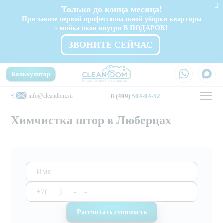
Только до конца месяца!
При заказе первой профессиональной уборки квартиры
- мойка окон внутри В ПОДАРОК!
ЗВОНИТЕ СЕЙЧАС
Калькулятор
info@cleandom.su
8 (499)
504-04-52
Химчистка штор в Люберцах