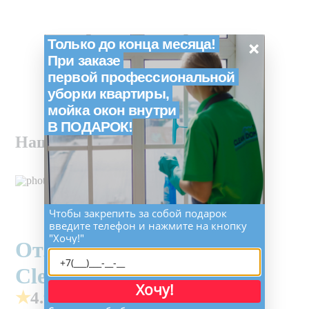
×
Только до конца месяца!
При заказе
первой профессиональной
уборки квартиры,
мойка окон внутри
В ПОДАРОК!
Наши благодарности
Чтобы закрепить за собой подарок
введите телефон и нажмите на кнопку
"Хочу!"
Отзывы
CleanDom
Хочу!
★
4.9