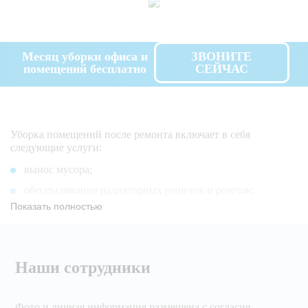
Месяц уборки офиса и
ЗВОНИТЕ
помещений бесплатно
СЕЙЧАС
Уборка помещений после ремонта включает в себя
следующие услуги:
вынос мусора;
обеспыливание радиаторных решеток и розеток;
Показать полностью
мытье стен, полов и окон;
удаление трудновыводимых пятен с любых поверхностей
- стекла, кафеля, ламината;
Наши сотрудники
химчистка ковров, ковролина и мягкой мебели (если она
находилась в помещении в момент ремонта).
Команда профессиональных клинеров имеет в своем
Фото и личная информация размещена с согласия