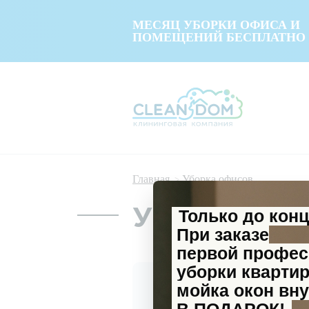
МЕСЯЦ УБОРКИ ОФИСА И
ПОМЕЩЕНИЙ БЕСПЛАТНО
Главная
Уборка офисов
Только до кон
Уборка офи
При заказе
первой профе
уборки кварти
мойка окон вну