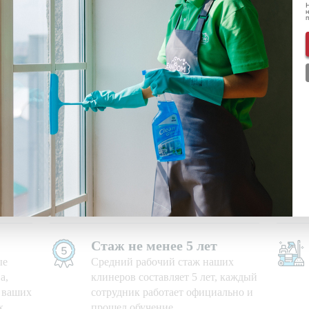
Н
н
ональных данных
ознакомлен(-а) и даю
согласие
на обработку пе
нформации о скидках и акциях
Используем свои средства
е дни,
Приезжаем на уборку с
профессиональными моющими
средствами и необходимым
оборудованием
Стаж не менее 5 лет
ые
Средний рабочий стаж наших
а,
клинеров составляет 5 лет, каждый
ю ваших
сотрудник работает официально и
х
прошел обучение