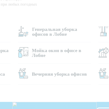
е при любых погодных
Генеральная уборка
офисов в Лобне
орка
Мойка окон в офисе в
Лобне
са
Вечерняя уборка офисов