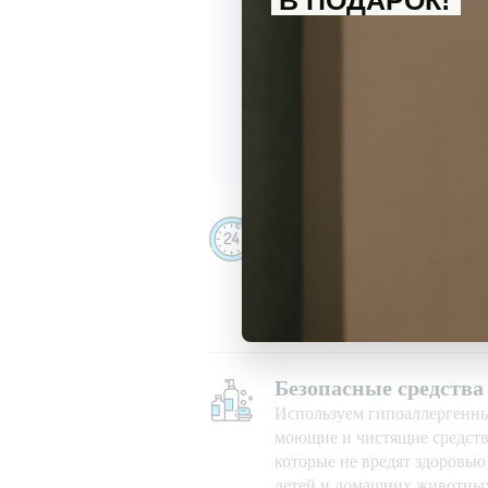
В ПОДАРОК!
С
политикой обработки перс
Даю
согласие
на получение и
Убираем даже ночью
Убираем 24/7, в праздничны
при любой погоде
Безопасные средства
Используем гипоаллергенн
моющие и чистящие средств
которые не вредят здоровь
детей и домашних животны