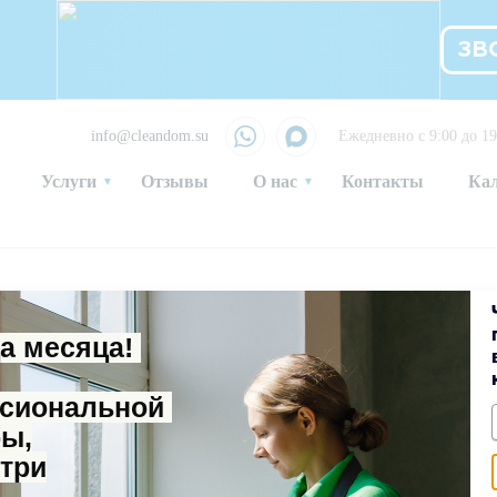
ЗВ
info@cleandom.su
Ежедневно с 9:00 до 19
Услуги
Отзывы
О нас
Контакты
Ка
ца месяца!
сов в Лобне
ссиональной
ры,
три