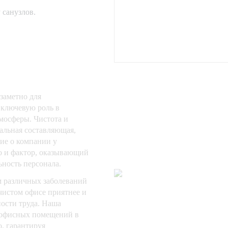
 санузлов.
заметно для
 ключевую роль в
мосферы. Чистота и
уальная составляющая,
ие о компании у
но и фактор, оказывающий
ьность персонала.
м различных заболеваний
чистом офисе приятнее и
ости труда. Наша
 офисных помещений в
, гарантируя