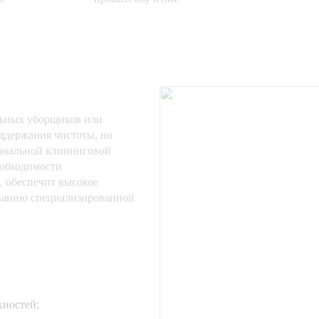
ьных уборщиков или
ддержания чистоты, но
иональной клининговой
еобходимости
, обеспечит высокое
ованию специализированной
хностей;