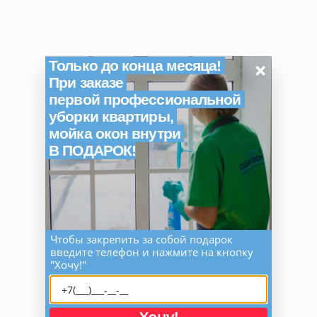
×
Только до конца месяца!
При заказе
первой профессиональной
уборки квартиры,
мойка окон внутри
В ПОДАРОК!
Чтобы закрепить за собой подарок
введите телефон и нажмите на кнопку
"Хочу!"