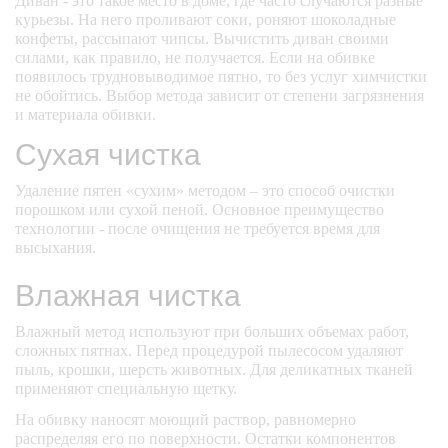
Диван - это такое место в доме, где часто случаются разные
курьезы. На него проливают соки, роняют шоколадные
конфеты, рассыпают чипсы. Вычистить диван своими
силами, как правило, не получается. Если на обивке
появилось трудновыводимое пятно, то без услуг химчистки
не обойтись. Выбор метода зависит от степени загрязнения
и материала обивки.
Сухая чистка
Удаление пятен «сухим» методом – это способ очистки
порошком или сухой пеной. Основное преимущество
технологии - после очищения не требуется время для
высыхания.
Влажная чистка
Влажный метод используют при больших объемах работ,
сложных пятнах. Перед процедурой пылесосом удаляют
пыль, крошки, шерсть животных. Для деликатных тканей
применяют специальную щетку.
На обивку наносят моющий раствор, равномерно
распределяя его по поверхности. Остатки компонентов