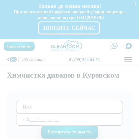
Только до конца месяца!
При заказе первой профессиональной уборки квартиры
- мойка окон внутри В ПОДАРОК!
ЗВОНИТЕ СЕЙЧАС
Калькулятор
info@cleandom.su
8 (499)
504-04-52
Химчистка диванов в Куровском