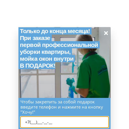
×
Только до конца месяца!
При заказе
первой профессиональной
уборки квартиры,
мойка окон внутри
В ПОДАРОК!
Чтобы закрепить за собой подарок
введите телефон и нажмите на кнопку
"Хочу!"