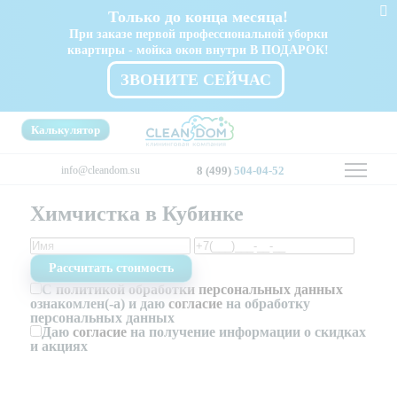
Только до конца месяца!
При заказе первой профессиональной уборки
квартиры - мойка окон внутри В ПОДАРОК!
ЗВОНИТЕ СЕЙЧАС
Калькулятор
info@cleandom.su
8 (499)
504-04-52
Химчистка в Кубинке
С
политикой обработки персональных данных
ознакомлен(-а) и даю
согласие
на обработку
персональных данных
Даю
согласие
на получение информации о скидках
и акциях