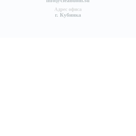
info@cleandom.su
Адрес офиса
г. Кубинка
Услуги
Уборка квартир
Генеральная уборка квартиры
Поддерживающая уборка квартир
Уборка после ремонта
Уборка после пожара
Уборка коттеджей