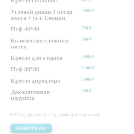
Кресло спальное
Угловой диван 3 посад
3400
₽
места + угл. Секция
Пуф 40*40
750
₽
Количество сложных
600
₽
пятен
Кресло для отдыха
1400
₽
Пуф 80*80
1100
₽
Кресло директора
1400
₽
Декоративная
250
₽
подушка
+30% к цене если есть домашние животные
Позвонить нам