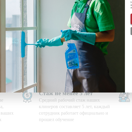
Н
н
ональных данных
ознакомлен(-а) и даю
согласие
на обработку пе
нформации о скидках и акциях
Используем свои средства
е дни,
Приезжаем на уборку с
профессиональными моющими
средствами и необходимым
оборудованием
Стаж не менее 5 лет
ые
Средний рабочий стаж наших
а,
клинеров составляет 5 лет, каждый
ю ваших
сотрудник работает официально и
х
прошел обучение