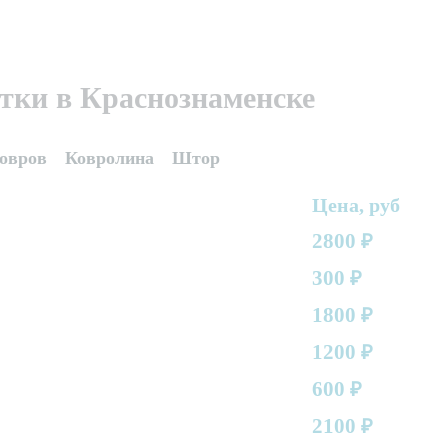
тки в Краснознаменске
овров
Ковролина
Штор
Цена, руб
2800
₽
300
₽
1800
₽
1200
₽
600
₽
2100
₽