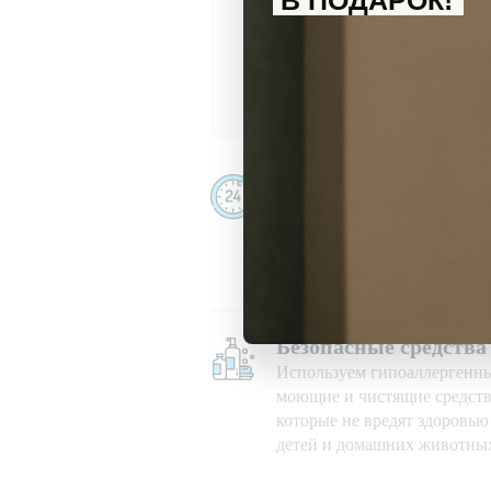
В ПОДАРОК!
С
политикой обработки перс
Даю
согласие
на получение и
Убираем даже ночью
Убираем 24/7, в праздничны
при любой погоде
Безопасные средства
Используем гипоаллергенн
моющие и чистящие средств
которые не вредят здоровь
детей и домашних животны