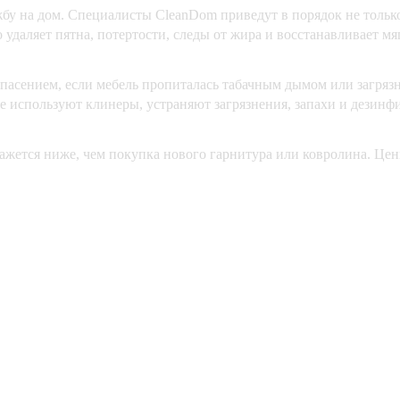
жбу на дом. Специалисты CleanDom приведут в порядок не только
удаляет пятна, потертости, следы от жира и восстанавливает м
спасением, если мебель пропиталась табачным дымом или заг
используют клинеры, устраняют загрязнения, запахи и дезинфи
ажется ниже, чем покупка нового гарнитура или ковролина. Цен