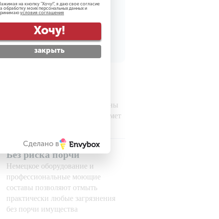
ажимая на кнопку "
Хочу!
", я даю свое согласие
а обработку моих персональных данных и
принимаю
условия соглашения
рсональных данных
Хочу!
закрыть
Гарантируем
безопасность
Все наши сотрудники проверены
службой безопасности на предмет
порядочности
Сделано в
Без риска порчи
Немецкое оборудование и
профессиональные моющие
составы позволяют отмыть
практически любые загрязнения
без порчи имущества