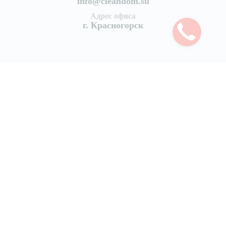
info@cleandom.su
Адрес офиса
г. Красногорск
Услуги
Уборка квартир
Генеральная уборка квартиры
Поддерживающая уборка квартир
Уборка после ремонта
Уборка после пожара
Уборка коттеджей