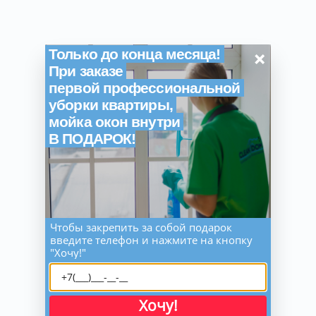
×
Только до конца месяца!
При заказе
первой профессиональной
уборки квартиры,
мойка окон внутри
В ПОДАРОК!
Чтобы закрепить за собой подарок
введите телефон и нажмите на кнопку
"Хочу!"
Хочу!