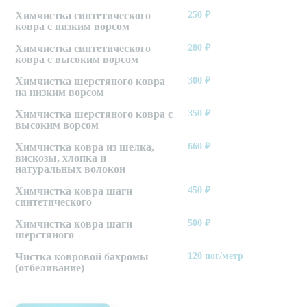
Химчистка синтетического
250
₽
ковра с низким ворсом
Химчистка синтетического
280
₽
ковра с высоким ворсом
Химчистка шерстяного ковра
300
₽
на низким ворсом
Химчистка шерстяного ковра с
350
₽
высоким ворсом
Химчистка ковра из шелка,
660
₽
вискозы, хлопка и
натуральных волокон
Химчистка ковра шаги
450
₽
синтетического
Химчистка ковра шаги
500
₽
шерстяного
Чистка ковровой бахромы
120
пог/метр
(отбеливание)