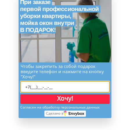
При заказе
первой профессиональной
уборки квартиры,
мойка окон внутри
В ПОДАРОК!
Чтобы закрепить за собой подарок
введите телефон и нажмите на кнопку
"Хочу!"
Хочу!
Согласен на обработку персональных данных
Сделано в