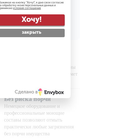
ажимая на кнопку "
Хочу!
", я даю свое согласие
а обработку моих персональных данных и
принимаю
условия соглашения
рсональных данных
Хочу!
закрыть
Гарантируем
безопасность
Все наши сотрудники проверены
службой безопасности на предмет
порядочности
Сделано в
Без риска порчи
Немецкое оборудование и
профессиональные моющие
составы позволяют отмыть
практически любые загрязнения
без порчи имущества