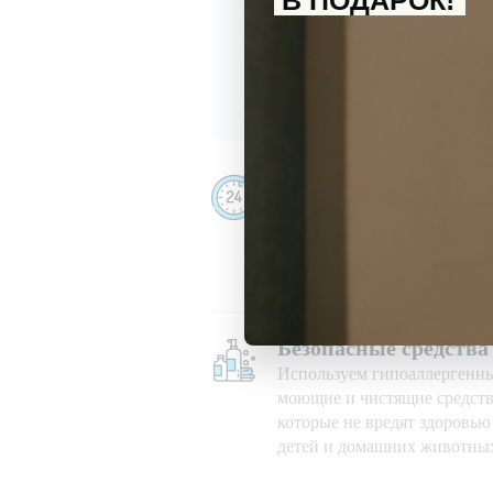
В ПОДАРОК!
С
политикой обработки перс
Даю
согласие
на получение и
Убираем даже ночью
Убираем 24/7, в праздничны
при любой погоде
Безопасные средства
Используем гипоаллергенн
моющие и чистящие средств
которые не вредят здоровь
детей и домашних животны