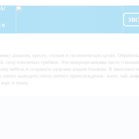
А!
ЗВ
 В
бивку диванов, кресел, стульев в гигиенических целях. Обрабо
й, спор плесневых грибков. Эти микроорганизмы часто становя
ашу мебель и сохранить здоровье вашим близким. В зависимост
умеют выводить пятна любого происхождения - вино, чай, кофе,
ворс и ткань.