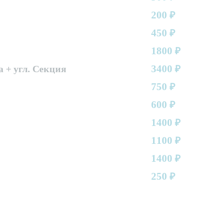
200
₽
450
₽
1800
₽
3400
а + угл. Секция
₽
750
₽
600
₽
1400
₽
1100
₽
1400
₽
250
₽