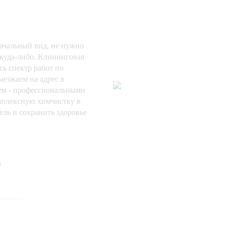
ачальный вид, не нужно
 куда-либо. Клининговая
ь спектр работ по
ыезжаем на адрес в
ем - профессиональными
плексную химчистку в
ль и сохранить здоровье
в