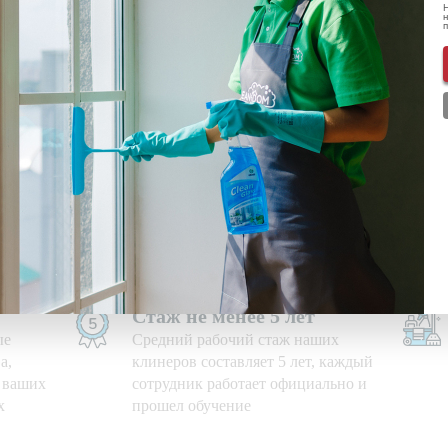
Н
н
ональных данных
ознакомлен(-а) и даю
согласие
на обработку пе
нформации о скидках и акциях
Используем свои средства
е дни,
Приезжаем на уборку с
профессиональными моющими
средствами и необходимым
оборудованием
Стаж не менее 5 лет
ые
Средний рабочий стаж наших
а,
клинеров составляет 5 лет, каждый
ю ваших
сотрудник работает официально и
х
прошел обучение