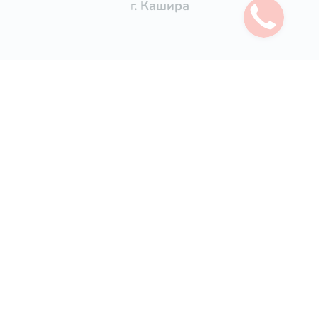
г. Кашира
Услуги
Уборка квартир
Генеральная уборка квартиры
Поддерживающая уборка квартир
Уборка после ремонта
Уборка после пожара
Уборка коттеджей
Уборка офисов