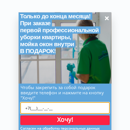
×
Только до конца месяца!
При заказе
первой профессиональной
уборки квартиры,
мойка окон внутри
В ПОДАРОК!
Чтобы закрепить за собой подарок
введите телефон и нажмите на кнопку
"Хочу!"
Хочу!
Согласен на обработку персональных данных