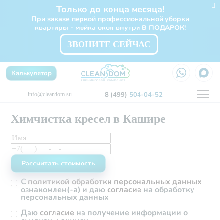
Только до конца месяца!
При заказе первой профессиональной уборки
квартиры - мойка окон внутри В ПОДАРОК!
ЗВОНИТЕ СЕЙЧАС
Калькулятор
8 (499)
504-04-52
info@cleandom.su
Химчистка кресел в Кашире
С
политикой обработки персональных данных
ознакомлен(-а) и даю
согласие
на обработку
персональных данных
Даю
согласие
на получение информации о