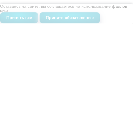
Оставаясь на сайте, вы соглашаетесь на использование
файлов
Уборка помещений
куки
Химчистка
Принять все
Принять обязательные
Мойка окон
Дезинфекция
Дезинсекция
О нас
Команда
Сертификаты
Карта сайта
Отзывы
Вопросы и ответы
Контакты
Ежедневно с 9:00 до 19:00