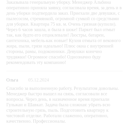
Заказывала генеральную уборку. Менеджер Альбина
оперативно приняла заявку, согласовала время, за день и в
день уборки подтвердила заказ. Приехали две девушки, с
пылесосом, стремянкой, огромной сумкой со средствами
для уборки. Квартира 75 кв. м. Очень грязная (купили).
Через 6 часов зашла, и была в шоке! Паркет был отмыт
так, как будто его отциклевали! Люстры, батареи,
сантехника, мебель-как новые! Кухня отмыта от векового
жира, пыли, грязи идеально! Плюс окна с внутренней
стороны, рамы, подоконники. Девушки конечно
трудяжки! Огромное спасибо! Однозначно буду
рекомендовать эту компанию!
Ольга
05.12.2024
Спасибо за выполненную работу. Результатом довольны.
Менеджер быстро вышел на связь, согласовали все
вопросы. Через день, в назначенное время приехали
Гульжан и Шавкат. Задача была сложная: убрать всю
строительную грязь, пыль. Подготовить квартиру к
чистовой отделке. Работали слаженно, оперативно,
качественно. Профессионалы.